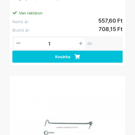
Van raktáron
557,60 Ft
Nettó ár:
708,15 Ft
Bruttó ár:
db
Kosárba