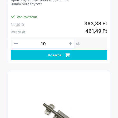
90mm horganyzott
Van raktáron
363,38 Ft
Nettó ár:
461,49 Ft
Bruttó ár:
db
Kosárba