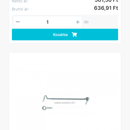
Nettó ár:
636,91 Ft
Bruttó ár:
db
Kosárba