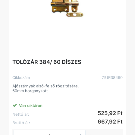
TOLÓZÁR 384/ 60 DÍSZES
Cikkszám
ZIUR38460
Ajószárnyak alsó-felső rögzitésére.
60mm horganyzott
Van raktáron
525,92 Ft
Nettó ár:
667,92 Ft
Bruttó ár: