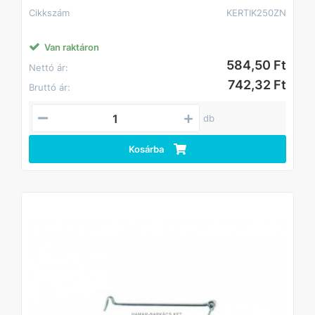
Cikkszám
KERTIK250ZN
Van raktáron
584,50 Ft
Nettó ár:
742,32 Ft
Bruttó ár:
db
Kosárba