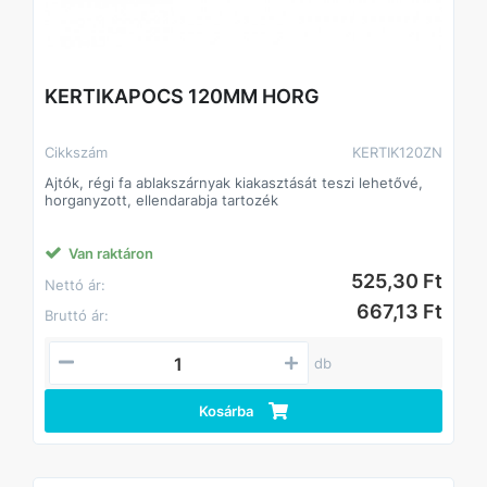
KERTIKAPOCS 120MM HORG
Cikkszám
KERTIK120ZN
Ajtók, régi fa ablakszárnyak kiakasztását teszi lehetővé,
horganyzott, ellendarabja tartozék
Van raktáron
525,30 Ft
Nettó ár:
667,13 Ft
Bruttó ár:
db
Kosárba