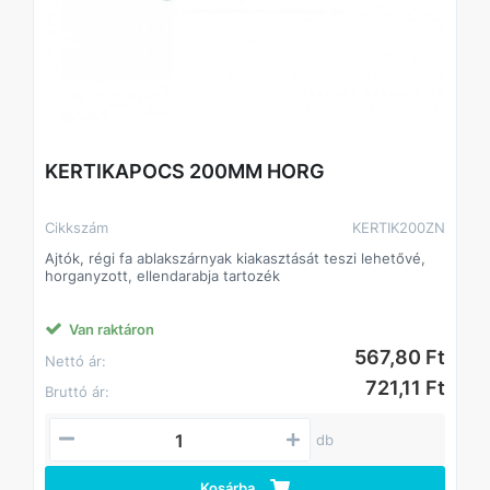
KERTIKAPOCS 200MM HORG
Cikkszám
KERTIK200ZN
Ajtók, régi fa ablakszárnyak kiakasztását teszi lehetővé,
horganyzott, ellendarabja tartozék
Van raktáron
567,80 Ft
Nettó ár:
721,11 Ft
Bruttó ár:
db
Kosárba