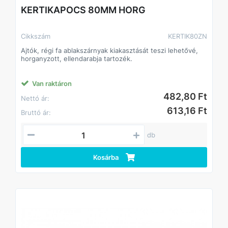
KERTIKAPOCS 80MM HORG
Cikkszám
KERTIK80ZN
Ajtók, régi fa ablakszárnyak kiakasztását teszi lehetővé,
horganyzott, ellendarabja tartozék.
Van raktáron
482,80 Ft
Nettó ár:
613,16 Ft
Bruttó ár:
db
Kosárba