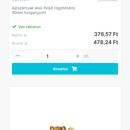
Ajószárnyak alsó-felső rögzitésére.
40mm horganyzott
Van raktáron
376,57 Ft
Nettó ár:
478,24 Ft
Bruttó ár:
db
Kosárba