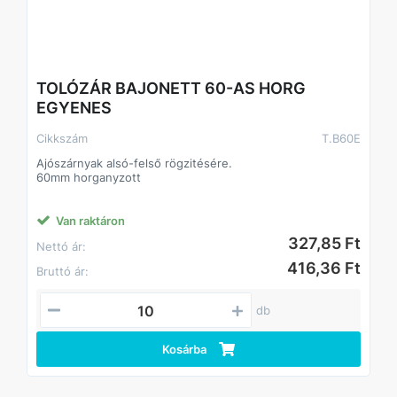
TOLÓZÁR BAJONETT 60-AS HORG
EGYENES
Cikkszám
T.B60E
Ajószárnyak alsó-felső rögzitésére.
60mm horganyzott
Van raktáron
327,85 Ft
Nettó ár:
416,36 Ft
Bruttó ár:
db
Kosárba