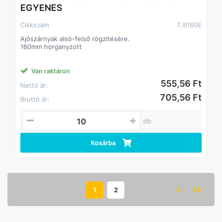
EGYENES
Cikkszám
T.B160E
Ajószárnyak alsó-felső rögzitésére.
160mm horganyzott
Van raktáron
555,56 Ft
Nettó ár:
705,56 Ft
Bruttó ár:
db
Kosárba
1
2