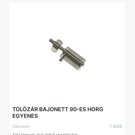
TOLÓZÁR BAJONETT 90-ES HORG
EGYENES
Cikkszám
T.B90E
Ajószárnyak alsó-felső rögzitésére.