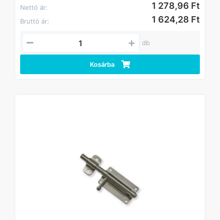
1 278,96 Ft
Nettó ár:
1 624,28 Ft
Bruttó ár:
db
Kosárba