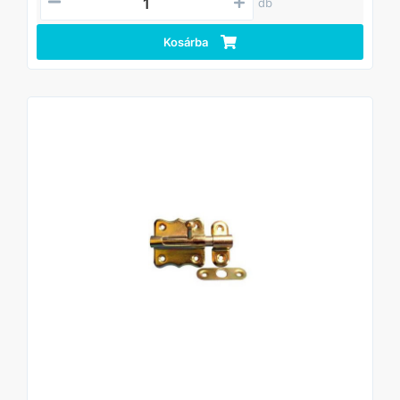
db
Kosárba