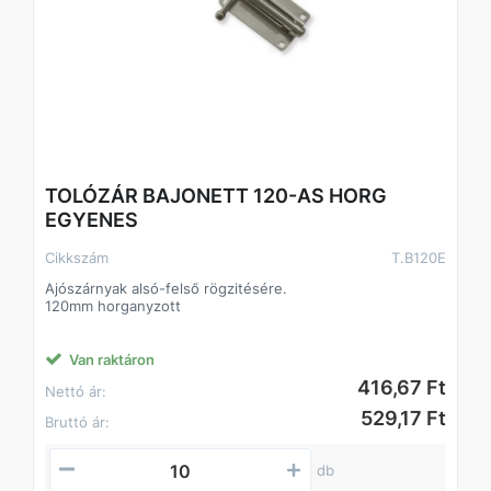
TOLÓZÁR BAJONETT 120-AS HORG
EGYENES
Cikkszám
T.B120E
Ajószárnyak alsó-felső rögzitésére.
120mm horganyzott
Van raktáron
416,67 Ft
Nettó ár:
529,17 Ft
Bruttó ár:
db