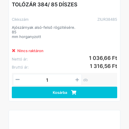
TOLÓZÁR 384/ 85 DÍSZES
Cikkszám
ZIUR38485
Ajószárnyak alsó-felső rögzitésére.
85
mm horganyzott
Nincs raktáron
1 036,66 Ft
Nettó ár:
1 316,56 Ft
Bruttó ár:
db
Kosárba