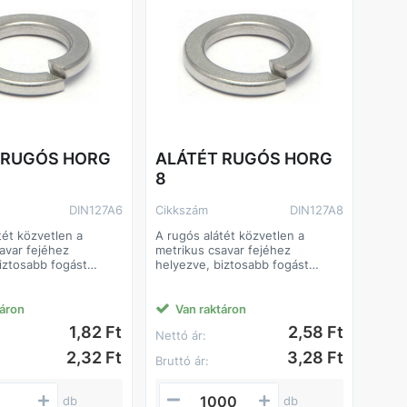
 RUGÓS HORG
ALÁTÉT RUGÓS HORG
8
DIN127A6
Cikkszám
DIN127A8
tét közvetlen a
A rugós alátét közvetlen a
avar fejéhez
metrikus csavar fejéhez
iztosabb fogást
helyezve, biztosabb fogást
, a csavar nehezen
eredményez, a csavar nehezen
i. Egyik oldalán fel
tud kilazulni. Egyik oldalán fel
és enyhén domború,
van vágva és enyhén domború,
táron
Van raktáron
t ellenállást fejt ki a
ezáltal növelt ellenállást fejt ki a
1,82 Ft
2,58 Ft
Nettó ár:
re, és így biztosító
csavarkötésre, és így biztosító
olgál a nem kívánt
elemként szolgál a nem kívánt
2,32 Ft
3,28 Ft
Bruttó ár:
sal szemben.
meglazulással szemben.
db
db