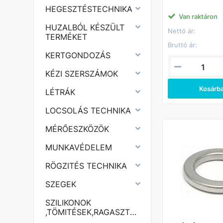
eredményez, a c
HEGESZTÉSTECHNIKA
tud kilazulni. Egyi
van vágva és en
Van raktáron
ezáltal növelt ellen
HUZALBÓL KÉSZÜLT
Nettó ár:
csavarkötésre, és
TERMÉKET
elemként szolgál 
Bruttó ár:
meglazulással sz
KERTGONDOZÁS
KÉZI SZERSZÁMOK
Kosárb
LÉTRÁK
LOCSOLÁS TECHNIKA
MÉRŐESZKÖZÖK
MUNKAVÉDELEM
RÖGZITÉS TECHNIKA
SZEGEK
SZILIKONOK
,TÖMITÉSEK,RAGASZTÓK,PURHABOK,