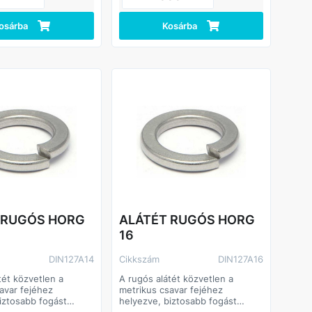
osárba
Kosárba
 RUGÓS HORG
ALÁTÉT RUGÓS HORG
16
DIN127A14
Cikkszám
DIN127A16
tét közvetlen a
A rugós alátét közvetlen a
avar fejéhez
metrikus csavar fejéhez
iztosabb fogást
helyezve, biztosabb fogást