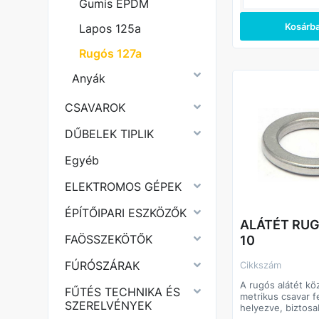
Gumis EPDM
Kosárb
Lapos 125a
Rugós 127a
Anyák
CSAVAROK
DŰBELEK TIPLIK
Egyéb
ELEKTROMOS GÉPEK
ÉPÍTŐIPARI ESZKÖZŐK
ALÁTÉT RU
FAÖSSZEKÖTŐK
10
FÚRÓSZÁRAK
Cikkszám
A rugós alátét kö
FŰTÉS TECHNIKA ÉS
metrikus csavar f
SZERELVÉNYEK
helyezve, biztosa