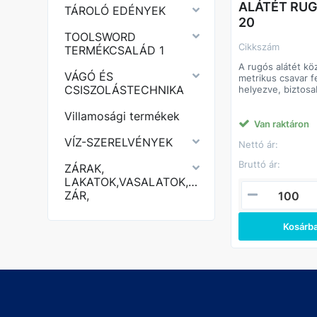
ALÁTÉT RU
TÁROLÓ EDÉNYEK
20
TOOLSWORD
Cikkszám
TERMÉKCSALÁD 1
A rugós alátét kö
VÁGÓ ÉS
metrikus csavar f
CSISZOLÁSTECHNIKA
helyezve, biztosa
eredményez, a c
tud kilazulni. Egyi
Villamosági termékek
van vágva és en
Van raktáron
ezáltal növelt ellen
VÍZ-SZERELVÉNYEK
Nettó ár:
csavarkötésre, és
elemként szolgál 
Bruttó ár:
ZÁRAK,
meglazulással sz
LAKATOK,VASALATOK,KERÉKPÁR
ZÁR,
Kosárb