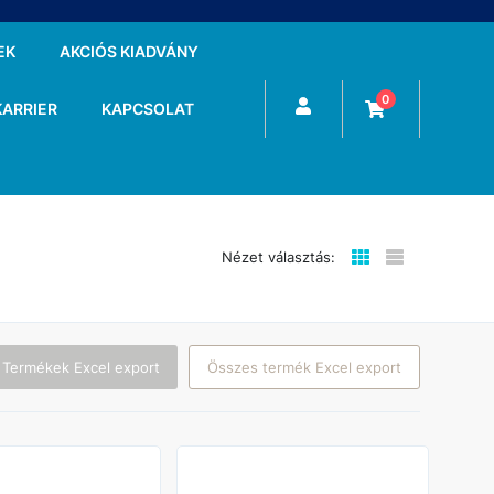
EK
AKCIÓS KIADVÁNY
0
KARRIER
KAPCSOLAT
Nézet választás:
 Termékek Excel export
Összes termék Excel export