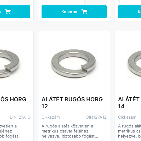
a
Kosárba
K
GÓS HORG
ALÁTÉT RUGÓS HORG
ALÁTÉT
12
14
DIN127A10
Cikkszám
DIN127A12
Cikkszám
zvetlen a
A rugós alátét közvetlen a
A rugós alá
ejéhez
metrikus csavar fejéhez
metrikus cs
bb fogást
helyezve, biztosabb fogást
helyezve, b