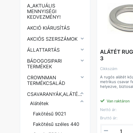
A_AKTUÁLIS
MENNYISÉGI
KEDVEZMÉNY!
AKCIÓ KIÁRUSÍTÁS
AKCIÓS SZERSZÁMOK
ÁLLATTARTÁS
ALÁTÉT RU
3
BÁDOGOSIPARI
TERMÉKEK
Cikkszám
A rugós alátét kö
CROWNMAN
metrikus csavar f
TERMÉKCSALÁD
helyezve, biztosa
eredményez, a c
CSAVARANYÁK,ALÁTÉTEK
tud kilazulni. Egyi
van vágva és en
Van raktáron
Alátétek
ezáltal növelt ellen
Nettó ár:
csavarkötésre, és
Fakötésű 9021
elemként szolgál 
Bruttó ár:
meglazulással sz
Fakötésű széles 440