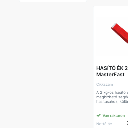
Felhasználási ter
• Tűzifa hasítása
• Kerti és háztáj
• Erdészeti és m
felhasználás
HASÍTÓ ÉK 
MasterFast
Cikkszám
A 2 kg-os hasító 
megbízható segéd
hasításához, kül
vastagabb vagy 
esetén. Az edzett
készült ék nagy ü
Van raktáron
hatékony erőátvite
Nettó ár:
megkönnyítve a f