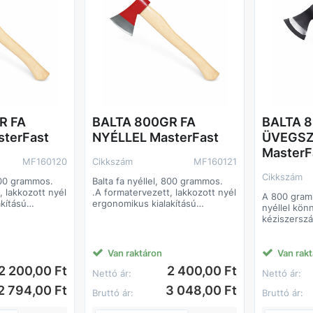
R FA
BALTA 800GR FA
BALTA 
terFast
NYÉLLEL MasterFast
ÜVEGSZ
MasterF
MF160120
Cikkszám
MF160121
Cikkszám
 600 grammos.
Balta fa nyéllel, 800 grammos.
, lakkozott nyél
.A formatervezett, lakkozott nyél
A 800 gram
kítású
ergonomikus kialakítású
nyéllel kön
é teszi a
markolata lehetővé teszi a
kéziszerszá
tonságos
kényelmes és biztonságos
kisebb favá
 fa nyéllel,
munkavégzéstBalta fa nyéllel,
kerti munká
800 grammos.
baltafej ha
Van raktáron
Van rak
, lakkozott nyél
.A formatervezett, lakkozott nyél
míg az üveg
2 200,00 Ft
2 400,00 Ft
kítású
ergonomikus kialakítású
Nettó ár:
Nettó ár:
ütés- és id
é teszi a
markolata lehetővé teszi a
Főbb jelle
2 794,00 Ft
3 048,00 Ft
tonságos
kényelmes és biztonságos
Bruttó ár:
Bruttó ár:
• 800 g-os 
munkavégzést
irányítható