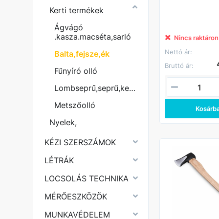
Kerti termékek
Ágvágó
.kasza.macséta,sarló
Nincs raktáron
Nettó ár:
Balta,fejsze,ék
Bruttó ár:
Fűnyíró olló
Lombseprű,seprű,kefék
Metszőolló
Kosárb
Nyelek,
KÉZI SZERSZÁMOK
LÉTRÁK
LOCSOLÁS TECHNIKA
MÉRŐESZKÖZÖK
MUNKAVÉDELEM