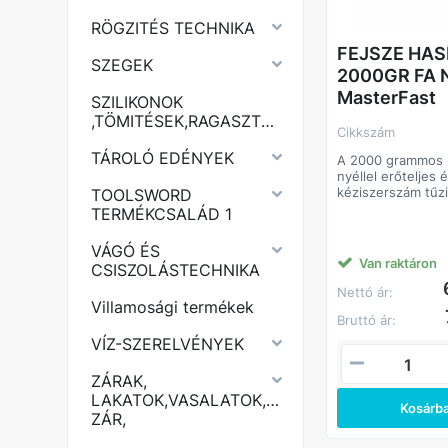
RÖGZITÉS TECHNIKA
FEJSZE HAS
SZEGEK
2000GR FA 
MasterFast
SZILIKONOK
,TÖMITÉSEK,RAGASZTÓK,PURHABOK,
Cikkszám
TÁROLÓ EDÉNYEK
A 2000 grammos h
nyéllel erőteljes
kéziszerszám tűzi
TOOLSWORD
A nagy tömegű fe
TERMÉKCSALÁD 1
hatékony ütőerőt 
ergonomikus kiala
VÁGÓ ÉS
kényelmes és biz
Van raktáron
CSISZOLÁSTECHNIKA
használatot tesz 
Főbb jellemzők
Nettó ár:
• 2000 g-os fejsz
Villamosági termékek
ütőerő, hatékony
Bruttó ár:
• Hasító kialakítás
VÍZ-SZERELVÉNYEK
forma a könnyebb
• Edzett acél fejs
ZÁRAK,
kopásálló
LAKATOK,VASALATOK,KERÉKPÁR
• Erős fa nyél – j
Kosárb
rezgéscsillapító 
ZÁR,
• Megbízható rög
biztonságos mun