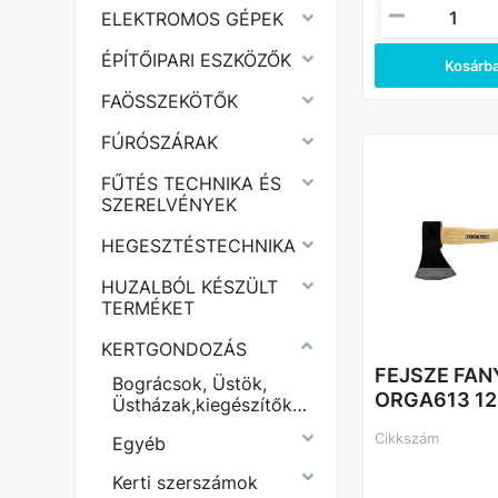
ELEKTROMOS GÉPEK
ÉPÍTŐIPARI ESZKÖZŐK
Kosárb
FAÖSSZEKÖTŐK
FÚRÓSZÁRAK
FŰTÉS TECHNIKA ÉS
SZERELVÉNYEK
HEGESZTÉSTECHNIKA
HUZALBÓL KÉSZÜLT
TERMÉKET
KERTGONDOZÁS
FEJSZE FAN
Bográcsok, Üstök,
ORGA613 1
Üstházak,kiegészítők,nyársbot
Cikkszám
Egyéb
Kerti szerszámok