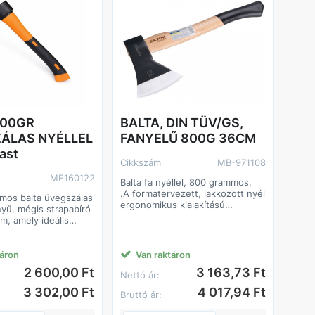
800GR
BALTA, DIN TÜV/GS,
ÁLAS NYÉLLEL
FANYELŰ 800G 36CM
ast
Cikkszám
MB-971108
MF160122
Balta fa nyéllel, 800 grammos.
.A formatervezett, lakkozott nyél
mos balta üvegszálas
ergonomikus kialakítású
nyű, mégis strapabíró
markolata lehetővé teszi a
m, amely ideális
kényelmes és biztonságos
gási, darabolási és
munkavégzést
khoz. Az edzett acél
tékony vágást biztosít,
táron
Van raktáron
szálas nyél kiváló
2 600,00 Ft
3 163,73 Ft
Nettó ár:
őjárásállóságot nyújt.
mzők
3 302,00 Ft
4 017,94 Ft
Bruttó ár:
baltafej – könnyű, jól