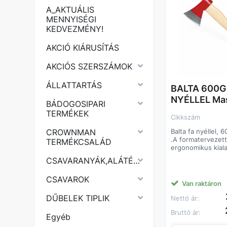
A_AKTUÁLIS
MENNYISÉGI
KEDVEZMÉNY!
AKCIÓ KIÁRUSÍTÁS
AKCIÓS SZERSZÁMOK
ÁLLATTARTÁS
BALTA 600G
NYÉLLEL Mas
BÁDOGOSIPARI
TERMÉKEK
Cikkszám
Balta fa nyéllel,
CROWNMAN
.A formatervezett
TERMÉKCSALÁD
ergonomikus kiala
markolata lehetőv
CSAVARANYÁK,ALÁTÉTEK
kényelmes és biz
munkavégzéstBalta
CSAVAROK
600 grammos.
Van raktáron
.A formatervezett
ergonomikus kiala
DŰBELEK TIPLIK
Nettó ár:
markolata lehetőv
kényelmes és biz
Bruttó ár:
Egyéb
munkavégzést