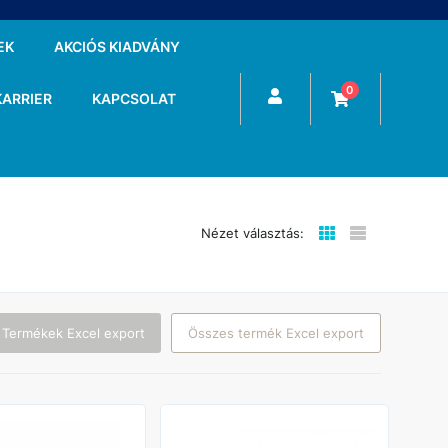
EK
AKCIÓS KIADVÁNY
0
KARRIER
KAPCSOLAT
Nézet választás:
 Termékek Excel export
Összes termék Excel export