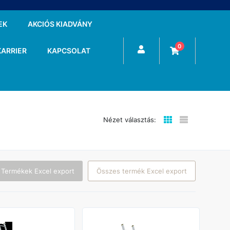
EK
AKCIÓS KIADVÁNY
0
KARRIER
KAPCSOLAT
Nézet választás:
 Termékek Excel export
Összes termék Excel export