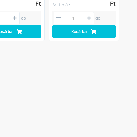
Ft
Ft
Bruttó ár:
db
db
osárba
Kosárba