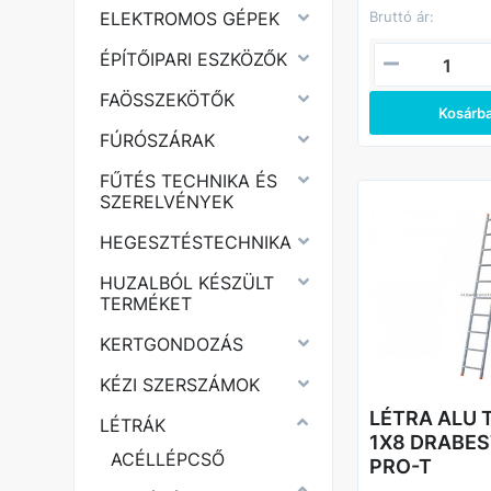
Bruttó ár:
ELEKTROMOS GÉPEK
ÉPÍTŐIPARI ESZKÖZŐK
FAÖSSZEKÖTŐK
Kosárb
FÚRÓSZÁRAK
FŰTÉS TECHNIKA ÉS
SZERELVÉNYEK
HEGESZTÉSTECHNIKA
HUZALBÓL KÉSZÜLT
TERMÉKET
KERTGONDOZÁS
KÉZI SZERSZÁMOK
LÉTRA ALU
LÉTRÁK
1X8 DRABES
ACÉLLÉPCSŐ
PRO-T