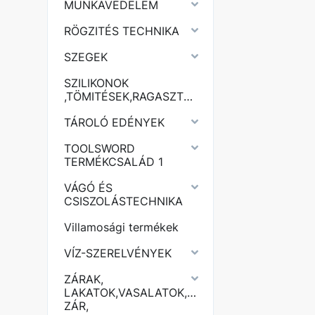
MUNKAVÉDELEM
RÖGZITÉS TECHNIKA
SZEGEK
SZILIKONOK
,TÖMITÉSEK,RAGASZTÓK,PURHABOK,
TÁROLÓ EDÉNYEK
TOOLSWORD
TERMÉKCSALÁD 1
VÁGÓ ÉS
CSISZOLÁSTECHNIKA
Villamosági termékek
VÍZ-SZERELVÉNYEK
ZÁRAK,
LAKATOK,VASALATOK,KERÉKPÁR
ZÁR,