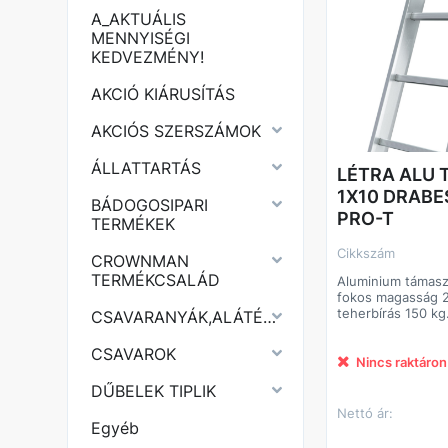
A_AKTUÁLIS
MENNYISÉGI
KEDVEZMÉNY!
AKCIÓ KIÁRUSÍTÁS
AKCIÓS SZERSZÁMOK
ÁLLATTARTÁS
LÉTRA ALU
1X10 DRABE
BÁDOGOSIPARI
PRO-T
TERMÉKEK
Cikkszám
CROWNMAN
TERMÉKCSALÁD
Aluminium támaszt
fokos magasság 265 cm,
teherbírás 150 k
CSAVARANYÁK,ALÁTÉTEK
támasztó létra 10
magasság 265 cm, teherbírás
CSAVAROK
150 kg.
Nincs raktáron
DŰBELEK TIPLIK
Nettó ár:
Egyéb