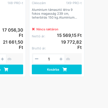
1X8-PRO-t
Cikkszám
1X9-PRO-t
Aluminium támasztó létra 9
fokos magasság 239 cm,
teherbírás 150 kg.Aluminium
támasztó létra 9 fokos magasság
239 cm, teherbírás 150
kg.Aluminium támasztó létra 9
Nincs raktáron
17 056,30
fokos magasság 239 cm,
Ft
15 569,15 Ft
Nettó ár:
teherbírás 150 kg.Aluminium
támasztó létra 9 fokos magasság
21 661,50
19 772,82
239 cm, teherbírás 150 kg.
Ft
Ft
Bruttó ár:
db
db
a
Kosárba