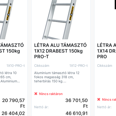
 TÁMASZTÓ
LÉTRA ALU TÁMASZTÓ
LÉTRA 
ST 150kg
1X12 DRABEST 150kg
1X14 D
PRO-T
PRO
1X10-PRO-t
Cikkszám
1X12-PRO-t
Cikkszám
ó létra 10
Aluminium támasztó létra 12
fokos magasság 318 cm,
g.Aluminium
teherbírás 150 kg.
 fokos
Aluminium támasztó létra 12
fokos magasság 318 cm,
teherbírás 150 kg.
Nincs raktáron
Aluminium támasztó létra 12
Nincs ra
20 790,57
36 701,50
fokos magasság 318 cm,
Ft
Ft
teherbírás 150 kg.
Nettó ár:
Nettó ár:
Aluminium támasztó létra 12
26 404,02
46 610,91
fokos magasság 318 cm,