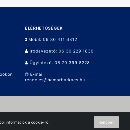
ELÉRHETŐSÉGEK
Mobil: 06 30 411 6812
Irodavezető: 06 30 229 1830
Ügyintéző: 06 70 399 8228
bookon
E-mail:
rendeles@hamarbarkacs.hu
bi információk a cookie-ról
.
Rendben