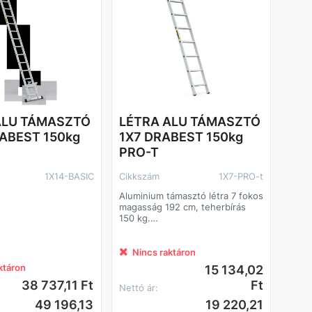
ALU TÁMASZTÓ
LÉTRA ALU TÁMASZTÓ
RABEST 150kg
1X7 DRABEST 150kg
PRO-T
1X14-BASIC
Cikkszám
1X7-PRO-t
Aluminium támasztó létra 7 fokos
magasság 192 cm, teherbírás
150 kg.
Aluminium támasztó létra 7 fokos
magasság 192 cm, teherbírás
150 kg.
Nincs raktáron
ktáron
15 134,02
38 737,11 Ft
Ft
Nettó ár:
49 196,13
19 220,21