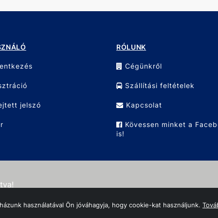
SZNÁLÓ
RÓLUNK
lentkezés
Cégünkről
ztráció
Szállítási feltételek
ejtett jelszó
Kapcsolat
r
Kövessen minket a Face
is!
tva!
házunk használatával Ön jóváhagyja, hogy cookie-kat használjunk.
Továb