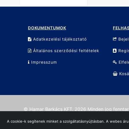
DOKUMENTUMOK
FELHA
Adatkezelési tájékoztató
Beje
Általános szerződési feltételek
Regis
Impresszum
Elfel
Kosá
© Hamar Barkács KFT. 2026 Minden jog fenntar
Oldalt készítette:
Vector Kft.
A cookie-k segítenek minket a szolgáltatásnyújtásban. A webes áru