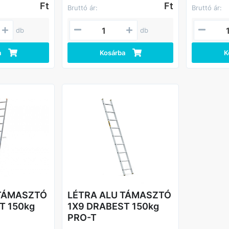
Ft
teherbírás 150 kg.
Ft
Bruttó ár:
Bruttó ár:
db
db
a
Kosárba
K
 TÁMASZTÓ
LÉTRA ALU TÁMASZTÓ
T 150kg
1X9 DRABEST 150kg
PRO-T