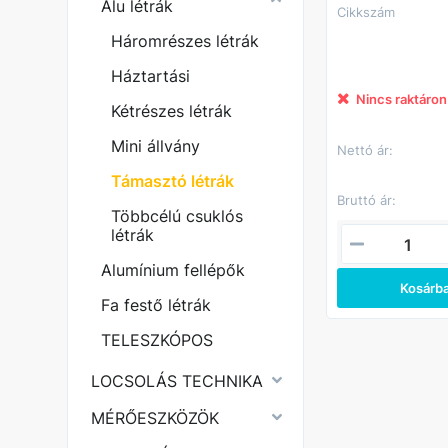
Alu létrák
Cikkszám
Háromrészes létrák
Háztartási
Nincs raktáron
Kétrészes létrák
Mini állvány
Nettó ár:
Támasztó létrák
Bruttó ár:
Többcélú csuklós
létrák
Alumínium fellépők
Kosárb
Fa festő létrák
TELESZKÓPOS
LOCSOLÁS TECHNIKA
MÉRŐESZKÖZÖK