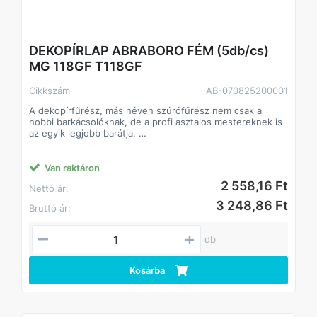
DEKOPÍRLAP ABRABORO FÉM (5db/cs)
MG 118GF T118GF
Cikkszám
AB-070825200001
A dekopírfűrész, más néven szúrófűrész nem csak a
hobbi barkácsolóknak, de a profi asztalos mestereknek is
az egyik legjobb barátja.
Alkalmazás: kemény- és puhafa, farost lemez
parketta, laminált parketta,szegelt fa, raklap,acélcsövek,
profilok,nemvas fémek, üveg,acéllemez alumínium,
Van raktáron
műanyag,gumi,bőr,inox, rozsdamentes, saválló
2 558,16 Ft
Nettó ár:
acél,szendvics anyagok
3 248,86 Ft
Bruttó ár:
db
Kosárba