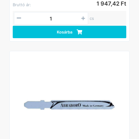
1 947,42 Ft
Bruttó ár:
cs
Kosárba