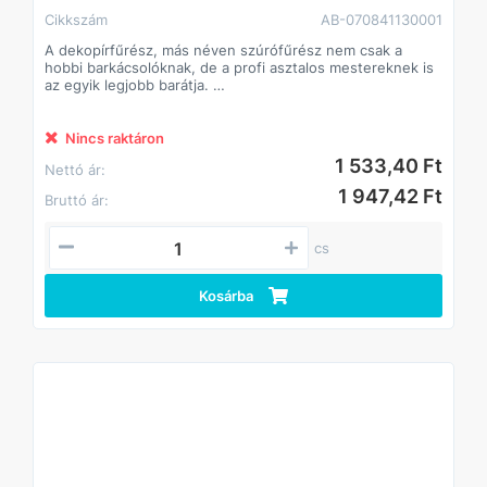
Cikkszám
AB-070841130001
A dekopírfűrész, más néven szúrófűrész nem csak a
hobbi barkácsolóknak, de a profi asztalos mestereknek is
az egyik legjobb barátja.
Alkalmazás: kemény- és puhafa, farost lemez
parketta, laminált parketta,szegelt fa, raklap,acélcsövek,
profilok,nemvas fémek, üveg,acéllemez alumínium,
Nincs raktáron
műanyag,gumi,bőr,inox, rozsdamentes, saválló
1 533,40 Ft
Nettó ár:
acél,szendvics anyagok
1 947,42 Ft
Bruttó ár:
cs
Kosárba