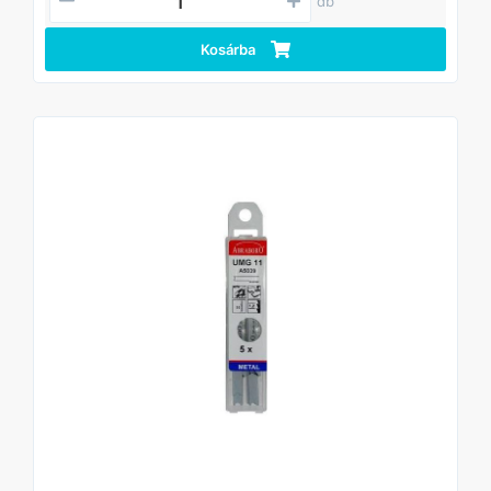
db
Kosárba