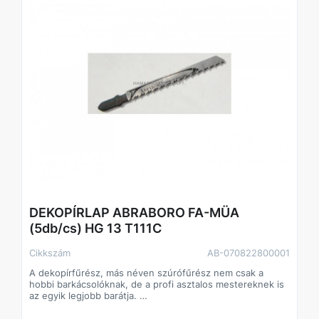
DEKOPÍRLAP ABRABORO FA-MÜA
(5db/cs) HG 13 T111C
Cikkszám
AB-070822800001
A dekopírfűrész, más néven szúrófűrész nem csak a
hobbi barkácsolóknak, de a profi asztalos mestereknek is
az egyik legjobb barátja.
Alkalmazás: kemény- és puhafa, farost lemez
parketta, laminált parketta,szegelt fa, raklap,acélcsövek,