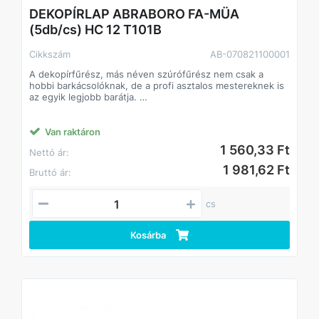
DEKOPÍRLAP ABRABORO FA-MÜA
(5db/cs) HC 12 T101B
Cikkszám
AB-070821100001
A dekopírfűrész, más néven szúrófűrész nem csak a
hobbi barkácsolóknak, de a profi asztalos mestereknek is
az egyik legjobb barátja.
Alkalmazás: kemény- és puhafa, farost lemez
parketta, laminált parketta,szegelt fa, raklap,acélcsövek,
profilok,nemvas fémek, üveg,acéllemez alumínium,
Van raktáron
műanyag,gumi,bőr,inox, rozsdamentes, saválló
1 560,33 Ft
Nettó ár:
acél,szendvics anyagok
1 981,62 Ft
Bruttó ár:
cs
Kosárba