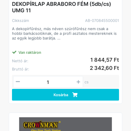
DEKOPÍRLAP ABRABORO FÉM (5db/cs)
UMG 11
Cikkszám
AB-070845500001
A dekopírfűrész, más néven szúrófűrész nem csak a
hobbi barkácsolóknak, de a profi asztalos mestereknek is
az egyik legjobb barátja.
Alkalmazás: kemény- és puhafa, farost lemez
parketta, laminált parketta,szegelt fa, raklap,acélcsövek,
profilok,nemvas fémek, üveg,acéllemez alumínium,
Van raktáron
műanyag,gumi,bőr,inox, rozsdamentes, saválló
1 844,57 Ft
Nettó ár:
acél,szendvics anyagok
2 342,60 Ft
Bruttó ár:
cs
Kosárba