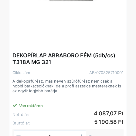
DEKOPÍRLAP ABRABORO FÉM (5db/cs)
T318A MG 321
Cikkszám
AB-070825710001
A dekopírfűrész, más néven szúrófűrész nem csak a
hobbi barkácsolóknak, de a profi asztalos mestereknek is
az egyik legjobb barátja.
Alkalmazás: kemény- és puhafa, farost lemez
parketta, laminált parketta,szegelt fa, raklap,acélcsövek,
profilok,nemvas fémek, üveg,acéllemez alumínium,
Van raktáron
műanyag,gumi,bőr,inox, rozsdamentes, saválló
4 087,07 Ft
Nettó ár:
acél,szendvics anyagok
5 190,58 Ft
Bruttó ár: