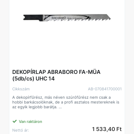
DEKOPÍRLAP ABRABORO FA-MÜA
(5db/cs) UHC 14
Cikkszám
AB-070841700001
A dekopírfűrész, más néven szúrófűrész nem csak a
hobbi barkácsolóknak, de a profi asztalos mestereknek is
az egyik legjobb barátja.
Alkalmazás: kemény- és puhafa, farost lemez
parketta, laminált parketta,szegelt fa, raklap,acélcsövek,
profilok,nemvas fémek, üveg,acéllemez alumínium,
Van raktáron
műanyag,gumi,bőr,inox, rozsdamentes, saválló
1 533,40 Ft
Nettó ár:
acél,szendvics anyagok