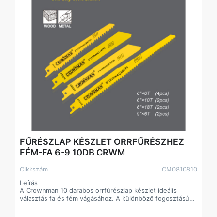
FŰRÉSZLAP KÉSZLET ORRFŰRÉSZHEZ
FÉM-FA 6-9 10DB CRWM
Cikkszám
CM0810810
Leírás
A Crownman 10 darabos orrfűrészlap készlet ideális
választás fa és fém vágásához. A különböző fogosztású
és hosszúságú lapok sokoldalú felhasználást tesznek
lehetővé bontási, szerelési és építőipari munkák során.