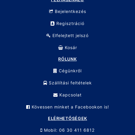
Darabszám: 10 db
Hossz: 6"" és 9""
Bejelentkezés
Anyag: Szénacél
Felhasználás: Fa és fém vágása
Kompatibilitás: Szabványos orrfűrészek
Regisztráció
Elfelejtett jelszó
Kosár
RÓLUNK
Cégünkről
Szállítási feltételek
Kapcsolat
Kövessen minket a Facebookon is!
ELÉRHETŐSÉGEK
Mobil: 06 30 411 6812