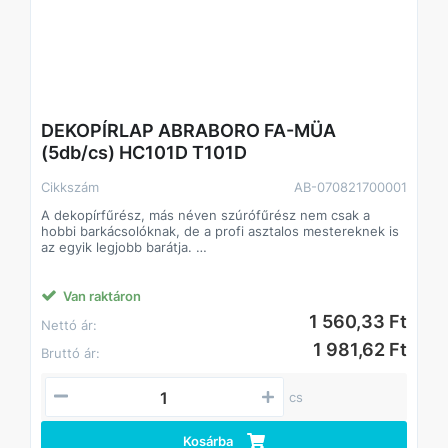
DEKOPÍRLAP ABRABORO FA-MÜA
(5db/cs) HC101D T101D
Cikkszám
AB-070821700001
A dekopírfűrész, más néven szúrófűrész nem csak a
hobbi barkácsolóknak, de a profi asztalos mestereknek is
az egyik legjobb barátja.
Alkalmazás: kemény- és puhafa, farost lemez
parketta, laminált parketta,szegelt fa, raklap,acélcsövek,
profilok,nemvas fémek, üveg,acéllemez alumínium,
Van raktáron
műanyag,gumi,bőr,inox, rozsdamentes, saválló
1 560,33 Ft
Nettó ár:
acél,szendvics anyagok
1 981,62 Ft
Bruttó ár:
cs
Kosárba