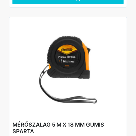
kockázatát esés vagy ütközés esetén.
A horog 3 szegecssel van a szalaghoz rögzítve, működés
közben nem esik le.
A szalag 3 független mechanizmussal rögzíthető a kívánt
hosszúságra, ami leegyszerűsíti a mérést.
A mérőskála számok nagyok – ez kényelmesebbé teszi a
szerszámmal végzett munkát.
A csuklópánt csökkenti a mérőszalag leesésének
kockázatát.
Az oldalsó felületén egy klip található, amellyel a
mérőszalag a derékövre rögzíthető.
MÉRŐSZALAG 5 M X 18 MM GUMIS
SPARTA