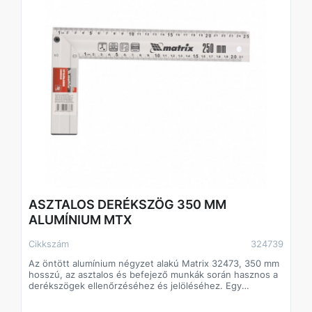
ASZTALOS DERÉKSZÖG 350 MM
ALUMÍNIUM MTX
Cikkszám
324739
Az öntött alumínium négyzet alakú Matrix 32473, 350 mm
hosszú, az asztalos és befejező munkák során hasznos a
derékszögek ellenőrzéséhez és jelöléséhez. Egy
egyszerű, de nélkülözhetetlen eszköz segít a munka
pontosságának ellenőrzésében, hogy kiváló minőségű