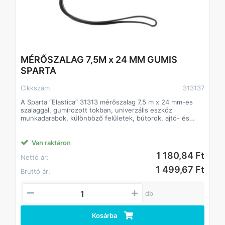
MÉRŐSZALAG 7,5M x 24 MM GUMIS
SPARTA
Cikkszám
313137
A Sparta “Elastica” 31313 mérőszalag 7,5 m x 24 mm-es
szalaggal, gumírozott tokban, univerzális eszköz
munkadarabok, különböző felületek, bútorok, ajtó- és
ablaknyílások stb. hosszának mérésére. Hasznos lesz
otthon, a dachában, a garázsban, a műhelyben. A lábujj
ablakának köszönhetően iránytűként is használható.
Van raktáron
1 180,84 Ft
Nettó ár:
Előnyök
A rulett kialakításának megbízhatóságát és tartósságát
1 499,67 Ft
Bruttó ár:
egy gumírozott műanyag test és egy visszatérő rugó
biztosítja.
A szalag védőfestékkel van bevonva, így biztosítva a
db
kopásállóságát.
A mérőszalag mechanikus ütközővel van ellátva, melynek
köszönhetően a szalag a kívánt hosszúságban tartható.
Kosárba
A lebegő horog lehetővé teszi, hogy milliméteres