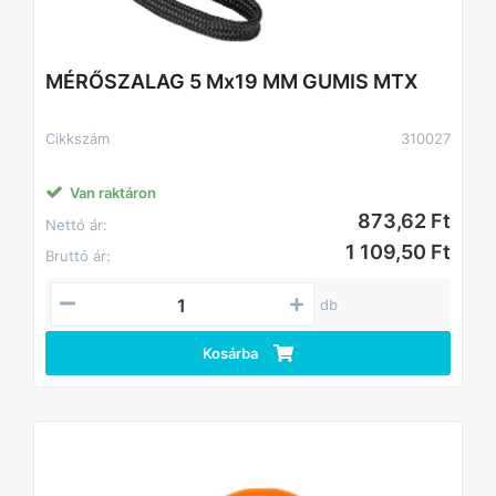
MÉRŐSZALAG 5 Mx19 MM GUMIS MTX
Cikkszám
310027
Van raktáron
873,62 Ft
Nettó ár:
1 109,50 Ft
Bruttó ár:
db
Kosárba