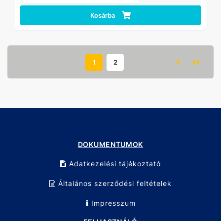
A szint tartóssága a megerősített alumínium profilból
készült háznak köszönhető.
Kosárba
A zárósapkák megakadályozzák a törmelék bejutását a
szerszámba.
A festett test nincs kitéve agresszív anyagoknak.
A szinttesten található mérőskála lehetővé teszi, hogy
vonalzóként használja.
1
2
DOKUMENTUMOK
Adatkezelési tájékoztató
Általános szerződési feltételek
Impresszum