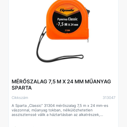
MÉRŐSZALAG 7,5 M X 24 MM MŰANYAG
SPARTA
Cikkszám
313047
A Sparta „Classic” 31304 mérőszalag 7,5 m x 24 mm-es
vászonnal, műanyag tokban, nélkülözhetetlen
asszisztenssé válik a háztartásban az alkatrészek,
munkadarabok, anyagok, bútorok stb. hosszának és
szélességének mérésénél. Háztartási használatra