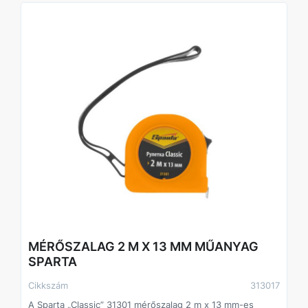
Kényelmes mérés a mérőszalag 3 független mechanizmus
segítségével rögzíthető a kívánt hosszúságra, a nagy
számok megkönnyítik az eredmények leolvasását.
További jellemzők a csuklóra rögzíthető zsinór csökkenti a
mérőszalag leesésének kockázatát, az oldalsó felületen
található egy klipsz a mérőszalag derékövre rögzítéséhez.
MÉRŐSZALAG 2 M X 13 MM MŰANYAG
SPARTA
Cikkszám
313017
A Sparta „Classic” 31301 mérőszalag 2 m x 13 mm-es