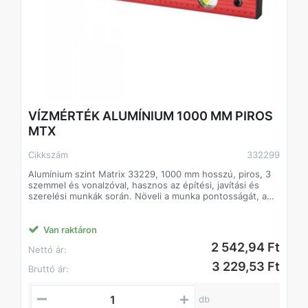
VÍZMÉRTÉK ALUMÍNIUM 1000 MM PIROS
MTX
Cikkszám
332299
Alumínium szint Matrix 33229, 1000 mm hosszú, piros, 3
szemmel és vonalzóval, hasznos az építési, javítási és
szerelési munkák során. Növeli a munka pontosságát, ami
lehetővé teszi a kiváló minőségű eredmények elérését.
Három lombikot terveztek vízszintes, függőleges és 45
fokos szögek tesztelésére, a hiba 1 mm/m (0,057 fok).
Van raktáron
2 542,94 Ft
Nettó ár:
A 90 fokos függőleges eltérés meghatározásához a
buborék-ampullát csak a szint felső helyzetében kell
3 229,53 Ft
Bruttó ár:
használni. Csak az alapfelület működik (180 fokkal
szemben az ampullával).
db
Előnyök