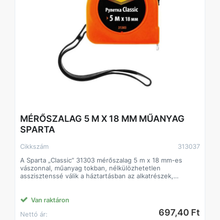
MÉRŐSZALAG 5 M X 18 MM MŰANYAG
SPARTA
Cikkszám
313037
A Sparta „Classic” 31303 mérőszalag 5 m x 18 mm-es
vászonnal, műanyag tokban, nélkülözhetetlen
asszisztenssé válik a háztartásban az alkatrészek,
munkadarabok, anyagok, bútorok stb. hosszának és
szélességének mérésénél. Háztartási használatra
tervezték. A horgon lévő speciális ablaknak köszönhetően
Van raktáron
a mérőszalag iránytűként is használható.
697,40 Ft
Nettó ár: