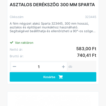
ASZTALOS DERÉKSZÖG 300 MM SPARTA
Cikkszám
323445
A fém négyzet alakú Sparta 323445, 300 mm hosszú,
asztalos és építőipari munkákhoz használható.
Segítségével beállíthatja és ellenőrizheti a 90°-os szöget
különböző termékek összeszerelése vagy feldolgozása
során.
Van raktáron
Előnyök
583,00 Ft
Nettó ár:
Szerkezeti szilárdság - a négyzet U8A acélból készült.
Védelem a pusztulás ellen - a tér festett felülete ellenáll a
740,41 Ft
Bruttó ár:
korróziónak.
Kényelmes kezelés - a szerszám kétoldalas jelölésekkel
rendelkezik.
db
Átgondolt tárolás - egy speciális lyuk lehetővé teszi, hogy
a négyzetet horogra vagy szögre akassza.
Kosárba