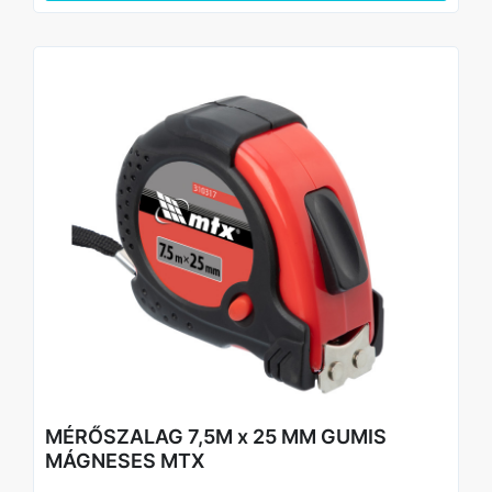
pontossággal mérjen.
A nagy szimbólumokkal nyomtatott skála távolról is jól
leolvasható.
Három szegecs biztonságosan rögzíti a horgot a
szalaghoz.
MÉRŐSZALAG 7,5M x 25 MM GUMIS
MÁGNESES MTX