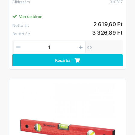
Cikkszám
310317
Van raktáron
2 619,60 Ft
Nettó ár:
3 326,89 Ft
Bruttó ár:
db
Kosárba