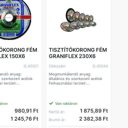
TÓKORONG FÉM
TISZTÍTÓKORONG FÉM
LEX 150X6
GRANIFLEX 230X6
G.45021
Cikkszám
G.45044
andó anyag:
Megmunkálandó anyag:
s szerkezeti acélok
általános és szerkezeti acélok
i terület:
Felhasználási terület:
lek köszörülése
sarkok és élek köszörülése
s
sorjátlanítás
ztítása
varratok tisztítása
siszolása
felületek csiszolása
táron
Van raktáron
Előnyök:
980,91 Ft
1 875,89 Ft
rong
kemény korong
Nettó ár:
ttartam
hosszú élettartam
1 245,76 Ft
2 382,38 Ft
Bruttó ár: