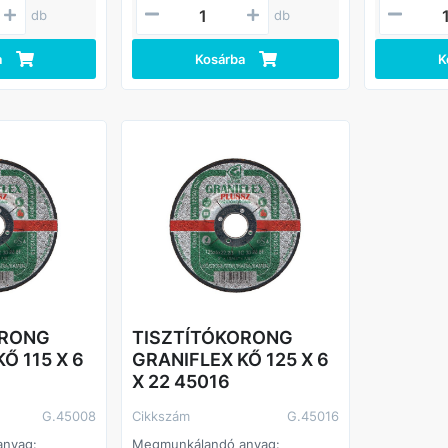
db
db
a
Kosárba
K
ORONG
TISZTÍTÓKORONG
Ő 115 X 6
GRANIFLEX KŐ 125 X 6
X 22 45016
G.45008
Cikkszám
G.45016
anyag:
Megmunkálandó anyag: