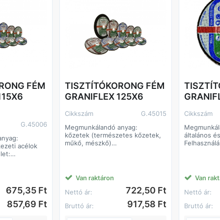
ORONG FÉM
TISZTÍTÓKORONG FÉM
TISZTÍ
115X6
GRANIFLEX 125X6
GRANIF
Cikkszám
G.45015
Cikkszám
G.45006
Megmunkálandó anyag:
Megmunkál
kőzetek (természetes kőzetek,
általános é
anyag:
műkő, mészkő)
Felhasználás
kezeti acélok
beton
sarkok és é
let:
öntöttvas
sorjátlanítá
öszörülése
Felhasználási terület:
varratok tis
felületek csiszolása
felületek c
a
Van raktáron
Van rak
öntvénytisztítás
Előnyök:
sa
675,35 Ft
722,50 Ft
Előnyök:
kemény ko
Nettó ár:
Nettó ár:
hosszú élettartam
hosszú éle
857,69 Ft
917,58 Ft
nagy leválasztó képesség
Bruttó ár:
Bruttó ár:
m