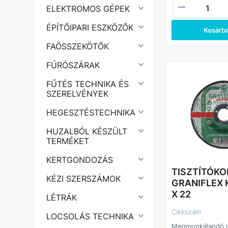
ELEKTROMOS GÉPEK
ÉPÍTŐIPARI ESZKÖZŐK
Kosárb
FAÖSSZEKÖTŐK
FÚRÓSZÁRAK
FŰTÉS TECHNIKA ÉS
SZERELVÉNYEK
HEGESZTÉSTECHNIKA
HUZALBÓL KÉSZÜLT
TERMÉKET
KERTGONDOZÁS
TISZTÍTÓK
KÉZI SZERSZÁMOK
GRANIFLEX K
X 22
LÉTRÁK
Cikkszám
LOCSOLÁS TECHNIKA
Megmunkálandó 