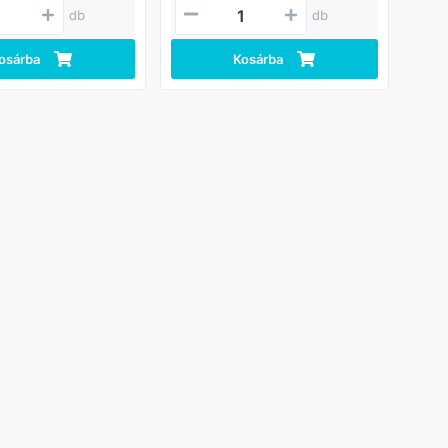
db
db
osárba
Kosárba