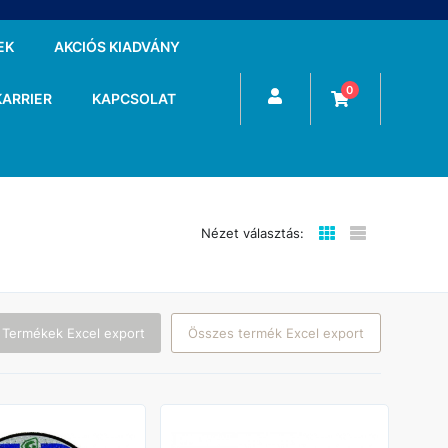
EK
AKCIÓS KIADVÁNY
0
KARRIER
KAPCSOLAT
Nézet választás:
 Termékek Excel export
Összes termék Excel export