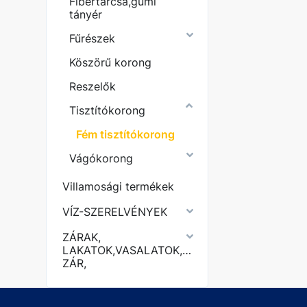
Fibertárcsa,gumi
tányér
Fűrészek
Köszörű korong
Reszelők
Tisztítókorong
Fém tisztítókorong
Vágókorong
Villamosági termékek
VÍZ-SZERELVÉNYEK
ZÁRAK,
LAKATOK,VASALATOK,KERÉKPÁR
ZÁR,