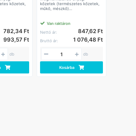
etes kőzetek,
kőzetek (természetes kőzetek,
műkő, mészkő)
beton
öntöttvas
let:
Felhasználási terület:
Van raktáron
sa
felületek csiszolása
782,34 Ft
847,62 Ft
Nettó ár:
öntvénytisztítás
Előnyök:
993,57 Ft
1 076,48 Ft
Bruttó ár:
m
hosszú élettartam
képesség
nagy leválasztó képesség
db
db
a
Kosárba