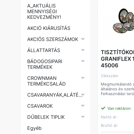
A_AKTUÁLIS
MENNYISÉGI
KEDVEZMÉNY!
AKCIÓ KIÁRUSÍTÁS
AKCIÓS SZERSZÁMOK
ÁLLATTARTÁS
TISZTÍTÓK
GRANIFLEX 
BÁDOGOSIPARI
45006
TERMÉKEK
Cikkszám
CROWNMAN
TERMÉKCSALÁD
Megmunkálandó 
általános és szer
Felhasználási terü
CSAVARANYÁK,ALÁTÉTEK
sarkok és élek k
sorjátlanítás
CSAVAROK
varratok tisztítás
Van raktáron
felületek csiszolá
DŰBELEK TIPLIK
Nettó ár:
Előnyök:
kemény korong
Bruttó ár:
hosszú élettarta
Egyéb