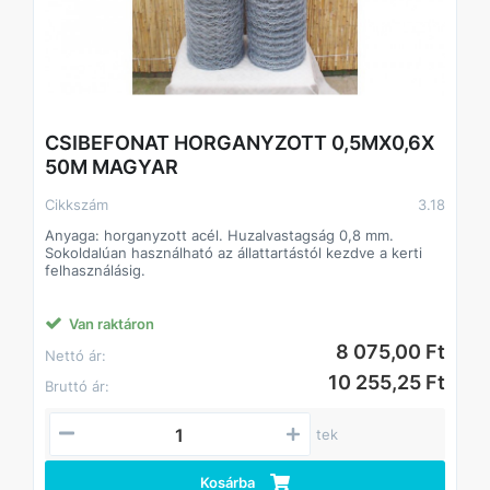
CSIBEFONAT HORGANYZOTT 0,5MX0,6X
50M MAGYAR
Cikkszám
3.18
Anyaga: horganyzott acél. Huzalvastagság 0,8 mm.
Sokoldalúan használható az állattartástól kezdve a kerti
felhasználásig.
Van raktáron
8 075,00 Ft
Nettó ár:
10 255,25 Ft
Bruttó ár:
tek
Kosárba