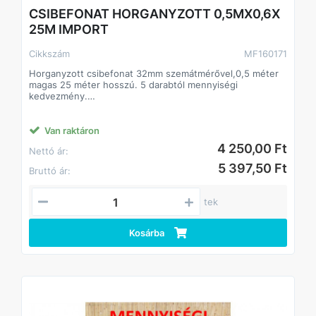
CSIBEFONAT HORGANYZOTT 0,5MX0,6X
25M IMPORT
Cikkszám
MF160171
Horganyzott csibefonat 32mm szemátmérővel,0,5 méter
magas 25 méter hosszú. 5 darabtól mennyiségi
kedvezmény.
Anyaga: horganyzott acél. Huzalvastagság 0,6 mm.
Sokoldalúan használható az állattartástól kezdve a kerti
felhasználásig
Van raktáron
.
4 250,00 Ft
Nettó ár:
5 397,50 Ft
Bruttó ár:
tek
Kosárba