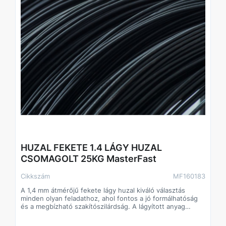
HUZAL FEKETE 1.4 LÁGY HUZAL
CSOMAGOLT 25KG MasterFast
Cikkszám
MF160183
A 1,4 mm átmérőjű fekete lágy huzal kiváló választás
minden olyan feladathoz, ahol fontos a jó formálhatóság
és a megbízható szakítószilárdság. A lágyított anyag
biztosítja, hogy a huzal könnyen hajlítható, csomózható és
tekercselhető legyen, mégis megfelelően tartson. A 25