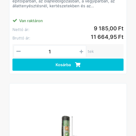
épitőiparban, az olajfeldolgozásban, a vegyiparban, az
állattenyésztésnél, kertészetekben és az
élelmiszeriparban is.
Van raktáron
9 185,00 Ft
Nettó ár:
11 664,95 Ft
Bruttó ár:
tek
Kosárba