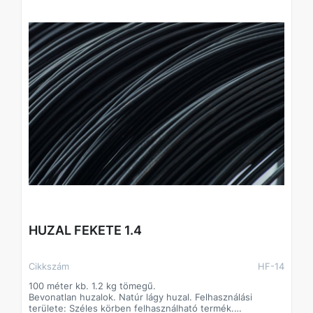
HUZAL FEKETE 1.4
Cikkszám
HF-14
100 méter kb. 1.2 kg tömegű.
Bevonatlan huzalok. Natúr lágy huzal. Felhasználási
területe: Széles körben felhasználható termék.