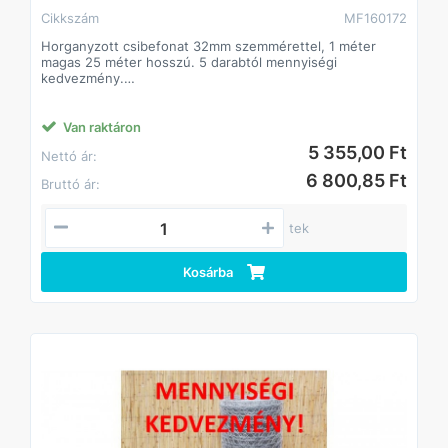
Cikkszám
MF160172
Horganyzott csibefonat 32mm szemmérettel, 1 méter
magas 25 méter hosszú. 5 darabtól mennyiségi
kedvezmény.
Anyaga: horganyzott acél. Huzalvastagság 0,6mm.
Sokoldalúan használható az állattartástól kezdve a kerti
felhasználásig.
Van raktáron
5 355,00 Ft
Nettó ár:
6 800,85 Ft
Bruttó ár:
tek
Kosárba