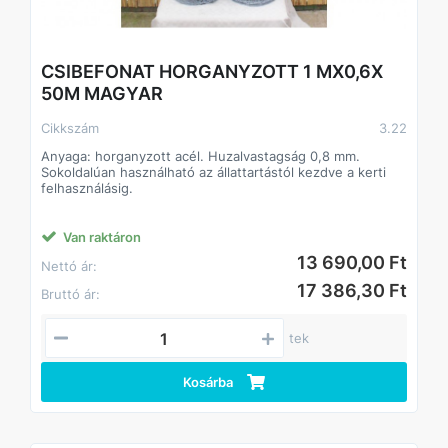
CSIBEFONAT HORGANYZOTT 1 MX0,6X
50M MAGYAR
Cikkszám
3.22
Anyaga: horganyzott acél. Huzalvastagság 0,8 mm.
Sokoldalúan használható az állattartástól kezdve a kerti
felhasználásig.
Van raktáron
13 690,00 Ft
Nettó ár:
17 386,30 Ft
Bruttó ár:
tek
Kosárba