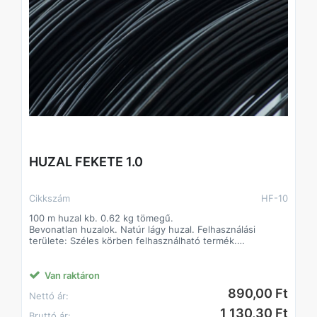
HUZAL FEKETE 1.0
Cikkszám
HF-10
100 m huzal kb. 0.62 kg tömegű.
Bevonatlan huzalok. Natúr lágy huzal. Felhasználási
területe: Széles körben felhasználható termék.
Jellemzően építőipari alapanyagként. Alapanyaga: I. oszt.
lágyacél.
Van raktáron
890,00 Ft
Nettó ár:
1 130,30 Ft
Bruttó ár: