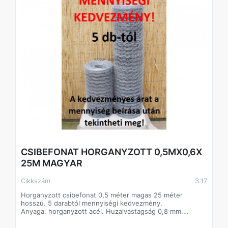
CSIBEFONAT HORGANYZOTT 0,5MX0,6X
25M MAGYAR
Cikkszám
3.17
Horganyzott csibefonat 0,5 méter magas 25 méter
hosszú. 5 darabtól mennyiségi kedvezmény.
Anyaga: horganyzott acél. Huzalvastagság 0,8 mm.
Sokoldalúan használható az állattartástól kezdve a kerti
felhasználásig.