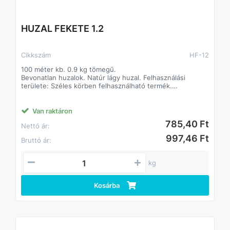
HUZAL FEKETE 1.2
Cikkszám
HF-12
100 méter kb. 0.9 kg tömegű.
Bevonatlan huzalok. Natúr lágy huzal. Felhasználási
területe: Széles körben felhasználható termék.
Jellemzően építőipari alapanyagként. Alapanyaga: I. oszt.
lágyacél.
Van raktáron
785,40 Ft
Nettó ár:
997,46 Ft
Bruttó ár:
kg
Kosárba