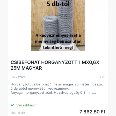
CSIBEFONAT HORGANYZOTT 1 MX0,6X
25M MAGYAR
Cikkszám
3.21
Horganyzott csibefonat 1 méter magas 25 méter hosszú.
5 darabtól mennyiségi kedvezmény.
Anyaga: horganyzott acél. Huzalvastagság 0,8 mm.
Sokoldalúan használható az állattartástól kezdve a kerti
felhasználásig.
Van raktáron
7 862,50 Ft
Nettó ár: