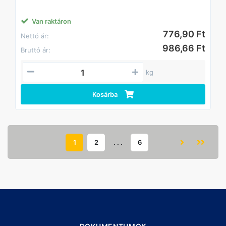
Jellemzően építőipari alapanyagként. Alapanyaga: I. oszt.
lágyacél.
Van raktáron
776,90 Ft
Nettó ár:
986,66 Ft
Bruttó ár:
kg
Kosárba
1
2
. . .
6