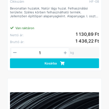
Cikkszám
HF-08
Bevonatlan huzalok. Natúr lágy huzal. Felhasználási
területe: Széles körben felhasználható termék.
Jellemzően építőipari alapanyagként. Alapanyaga: I. oszt.
lágyacél.
Van raktáron
1 130,89 Ft
Nettó ár:
1 436,22 Ft
Bruttó ár:
kg
Kosárba