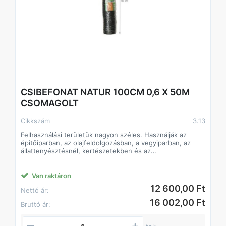
CSIBEFONAT NATUR 100CM 0,6 X 50M
CSOMAGOLT
Cikkszám
3.13
Felhasználási területük nagyon széles. Használják az
épitőiparban, az olajfeldolgozásban, a vegyiparban, az
állattenyésztésnél, kertészetekben és az
élelmiszeriparban is.
Van raktáron
12 600,00 Ft
Nettó ár:
16 002,00 Ft
Bruttó ár: