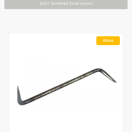
Szűrt Termékek Excel export
Kifutó