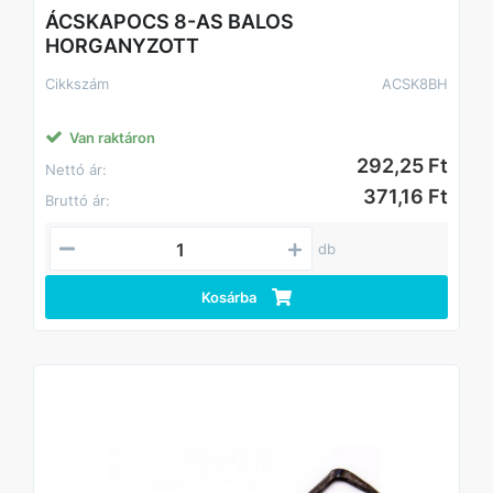
ÁCSKAPOCS 8-AS BALOS
HORGANYZOTT
Cikkszám
ACSK8BH
Van raktáron
292,25 Ft
Nettó ár:
371,16 Ft
Bruttó ár:
db
Kosárba