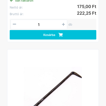
Van raktáron
175,00 Ft
Nettó ár:
222,25 Ft
Bruttó ár:
db
Kosárba