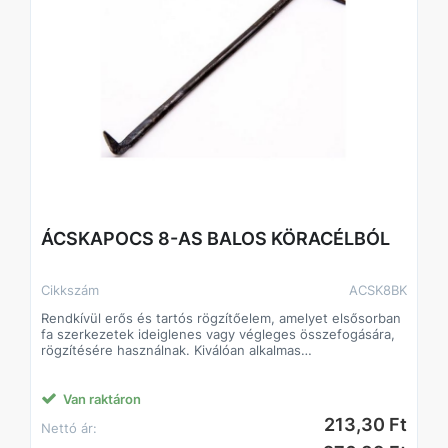
ÁCSKAPOCS 8-AS BALOS KÖRACÉLBÓL
Cikkszám
ACSK8BK
Rendkívül erős és tartós rögzítőelem, amelyet elsősorban
fa szerkezetek ideiglenes vagy végleges összefogására,
rögzítésére használnak. Kiválóan alkalmas
tetőszerkezetek, gerendák és egyéb faanyagok
összekapcsolására.
A köracél alapanyag nagy szilárdságot biztosít, így a
Van raktáron
kapocs nem deformálódik terhelés alatt, és hosszú
213,30 Ft
Nettó ár:
élettartamot garantál még kültéri körülmények között is.
Jellemzők: