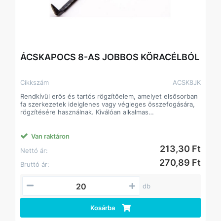
ÁCSKAPOCS 8-AS JOBBOS KÖRACÉLBÓL
Cikkszám
ACSK8JK
Rendkívül erős és tartós rögzítőelem, amelyet elsősorban
fa szerkezetek ideiglenes vagy végleges összefogására,
rögzítésére használnak. Kiválóan alkalmas
tetőszerkezetek, gerendák és egyéb faanyagok
összekapcsolására.
A köracél alapanyag nagy szilárdságot biztosít, így a
Van raktáron
kapocs nem deformálódik terhelés alatt, és hosszú
213,30 Ft
Nettó ár:
élettartamot garantál még kültéri körülmények között is.
Jellemzők:
270,89 Ft
Bruttó ár:
Anyaga: köracél
Nagy szilárdság és ellenálló képesség
Könnyen beüthető, stabil rögzítést biztosít
db
Alkalmas ácsmunkákhoz, faszerkezetekhez,
építkezésekhez
Kosárba