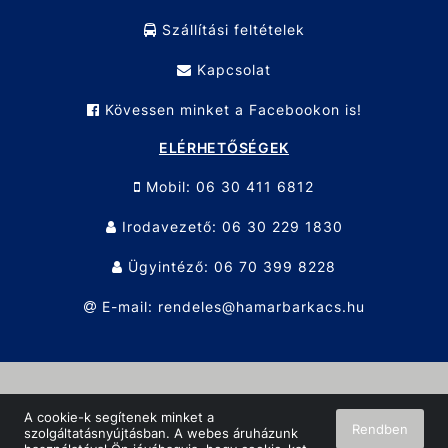
Szállítási feltételek
Kapcsolat
Kövessen minket a Facebookon is!
ELÉRHETŐSÉGEK
Mobil: 06 30 411 6812
Irodavezető: 06 30 229 1830
Ügyintéző: 06 70 399 8228
E-mail: rendeles@hamarbarkacs.hu
© Hamar Barkács KFT. 2026 Minden jog fenntartva!
A cookie-k segítenek minket a
Rendben
szolgáltatásnyújtásban. A webes áruházunk
Oldalt készítette:
Vector Kft.