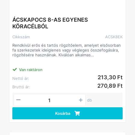
ÁCSKAPOCS 8-AS EGYENES
KÖRACÉLBÓL
Cikkszám
ACSK8EK
Rendkívül erős és tartós rögzítőelem, amelyet elsősorban
fa szerkezetek ideiglenes vagy végleges összefogására,
rögzítésére használnak. Kiválóan alkalmas
tetőszerkezetek, gerendák és egyéb faanyagok
összekapcsolására.
A köracél alapanyag nagy szilárdságot biztosít, így a
Van raktáron
kapocs nem deformálódik terhelés alatt, és hosszú
213,30 Ft
Nettó ár:
élettartamot garantál még kültéri körülmények között is.
Jellemzők:
270,89 Ft
Bruttó ár:
Anyaga: köracél
Nagy szilárdság és ellenálló képesség
Könnyen beüthető, stabil rögzítést biztosít
db
Alkalmas ácsmunkákhoz, faszerkezetekhez,
építkezésekhez
Kosárba