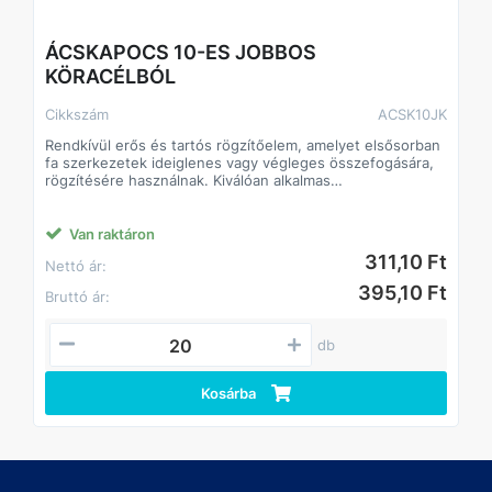
ÁCSKAPOCS 10-ES JOBBOS
KÖRACÉLBÓL
Cikkszám
ACSK10JK
Rendkívül erős és tartós rögzítőelem, amelyet elsősorban
fa szerkezetek ideiglenes vagy végleges összefogására,
rögzítésére használnak. Kiválóan alkalmas
tetőszerkezetek, gerendák és egyéb faanyagok
összekapcsolására.
A köracél alapanyag nagy szilárdságot biztosít, így a
Van raktáron
kapocs nem deformálódik terhelés alatt, és hosszú
311,10 Ft
Nettó ár:
élettartamot garantál még kültéri körülmények között is.
Jellemzők:
395,10 Ft
Bruttó ár:
Anyaga: köracél
Nagy szilárdság és ellenálló képesség
Könnyen beüthető, stabil rögzítést biztosít
db
Alkalmas ácsmunkákhoz, faszerkezetekhez,
építkezésekhez
Kosárba