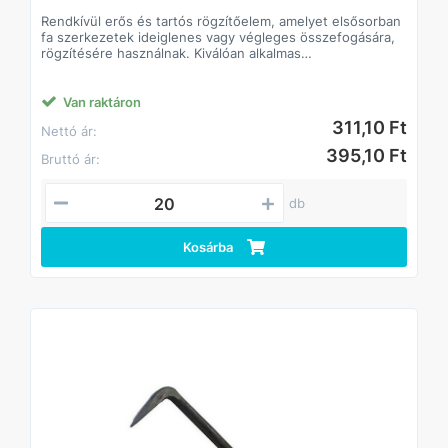
Rendkívül erős és tartós rögzítőelem, amelyet elsősorban
fa szerkezetek ideiglenes vagy végleges összefogására,
rögzítésére használnak. Kiválóan alkalmas
tetőszerkezetek, gerendák és egyéb faanyagok
összekapcsolására.
A köracél alapanyag nagy szilárdságot biztosít, így a
Van raktáron
kapocs nem deformálódik terhelés alatt, és hosszú
311,10 Ft
Nettó ár:
élettartamot garantál még kültéri körülmények között is.
Jellemzők:
395,10 Ft
Bruttó ár:
Anyaga: köracél
Nagy szilárdság és ellenálló képesség
Könnyen beüthető, stabil rögzítést biztosít
db
Alkalmas ácsmunkákhoz, faszerkezetekhez,
építkezésekhez
Kosárba