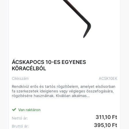
ÁCSKAPOCS 10-ES EGYENES
KÖRACÉLBÓL
Cikkszám
ACSK10EK
Rendkívül erős és tartós rögzítőelem, amelyet elsősorban
fa szerkezetek ideiglenes vagy végleges összefogására,
rögzítésére használnak. Kiválóan alkalmas
tetőszerkezetek, gerendák és egyéb faanyagok
összekapcsolására.
A köracél alapanyag nagy szilárdságot biztosít, így a
Van raktáron
kapocs nem deformálódik terhelés alatt, és hosszú
311,10 Ft
Nettó ár:
élettartamot garantál még kültéri körülmények között is.
Jellemzők:
395,10 Ft
Bruttó ár:
Anyaga: köracél