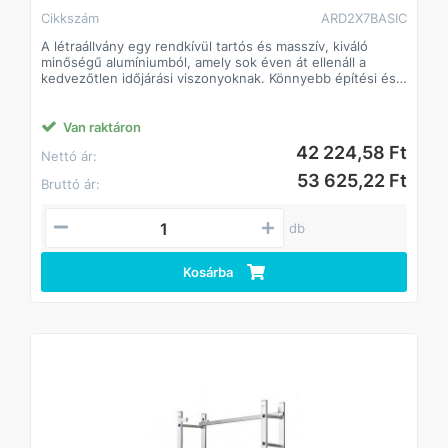
Cikkszám
ARD2X7BASIC
A létraállvány egy rendkívül tartós és masszív, kiváló
minőségű alumíniumból, amely sok éven át ellenáll a
kedvezőtlen időjárási viszonyoknak. Könnyebb építési és
felújítási munkákra, épületeken belül és kívül egyaránt.
Fokok 25 x 58 mm-es alumínium profilból
Van raktáron
Csúszásmentes műanyag lábak és hornyolt fokok
42 224,58 Ft
Nettó ár:
Masszív és széles forgácslap munkafelület, mérete 46 x
150 cm
53 625,22 Ft
Bruttó ár:
Alumínium gerenda stabilizálja a szerkezetet
Szétszerelés után a készlet elemei támasztó vagy kétágú
létraként használhatók
db
Megfelelés az EN 131 európai szabványnak
Kosárba