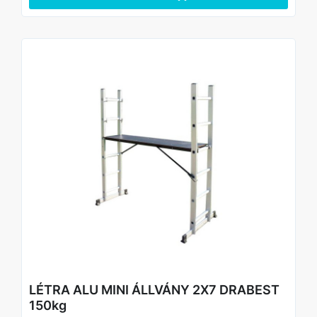
- Masszív alumínium szerkezet – korrózióálló és időtálló
Műszaki adatok
Létra magasság (A): 2,97 / 2,89 / 3,68 m
Létra hossz (B): 1,61 m
Létra hossz (B2): 2,67 m
Létra szélesség (C): 0,58 m
Állvány magasság (E): 1,50 m
Stabilizátor (S): 1,10 m
Súly: 16 kg
Megfelelés az EN 131 európai szabványnak
LÉTRA ALU MINI ÁLLVÁNY 2X7 DRABEST
150kg