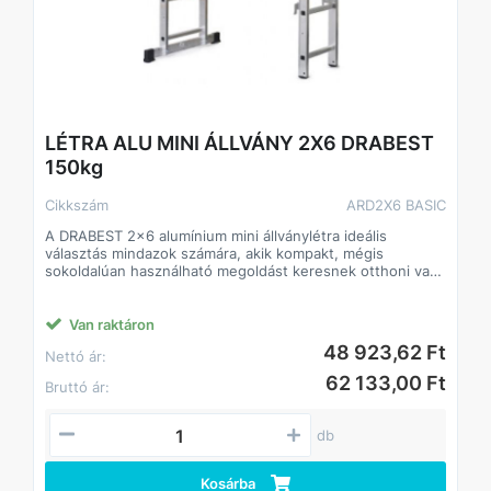
LÉTRA ALU MINI ÁLLVÁNY 2X6 DRABEST
150kg
Cikkszám
ARD2X6 BASIC
A DRABEST 2x6 alumínium mini állványlétra ideális
választás mindazok számára, akik kompakt, mégis
sokoldalúan használható megoldást keresnek otthoni vagy
könnyebb ipari munkákhoz. Stabil kialakítása, kis súlya és
többfunkciós felhasználhatósága révén praktikus eszköz
festéshez, szereléshez, karbantartáshoz vagy akár kültéri
Van raktáron
munkákhoz is.
48 923,62 Ft
Nettó ár:
Főbb jellemzők:
62 133,00 Ft
Bruttó ár:
- Kialakítás: 2x6 fokos, kétoldalas alumínium létra
- Maximális terhelhetőség: 150 kg
- Összecsukható, kompakt kivitel – könnyű szállítás és
db
tárolás
- Stabil, csúszásmentes lábak a biztonságos használat
érdekében
Kosárba