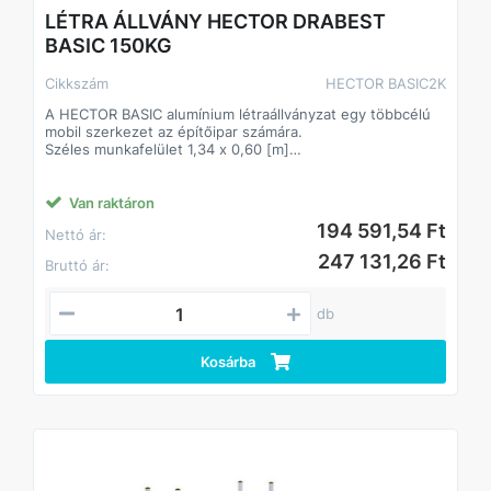
LÉTRA ÁLLVÁNY HECTOR DRABEST
BASIC 150KG
Cikkszám
HECTOR BASIC2K
A HECTOR BASIC alumínium létraállványzat egy többcélú
mobil szerkezet az építőipar számára.
Széles munkafelület 1,34 x 0,60 [m]
28x28 [mm] hornyolt fokok a profilhoz préselve.
A falra szerelhető készlet NEM része a csomagnak!
Az 1,30 [m] méretű stabilizátor mozgatható, így az
Van raktáron
állványzat bármilyen távolságra elhelyezhető a faltól.
194 591,54 Ft
Nettó ár:
A speciális illesztések megkönnyítik a szerkezet
összeszerelését.
247 131,26 Ft
Bruttó ár:
3 az 1-ben: állványzat, bejárható létra, szabadon álló létra!
Teherbírás max. 150 kg.
Minőség EN 131
db
Kosárba