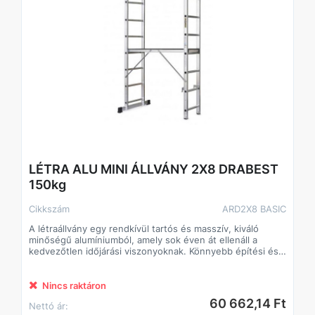
LÉTRA ALU MINI ÁLLVÁNY 2X8 DRABEST
150kg
Cikkszám
ARD2X8 BASIC
A létraállvány egy rendkívül tartós és masszív, kiváló
minőségű alumíniumból, amely sok éven át ellenáll a
kedvezőtlen időjárási viszonyoknak. Könnyebb építési és
felújítási munkákra, épületeken belül és kívül egyaránt.
Fokok 25 x 58 mm-es alumínium profilból
Nincs raktáron
Csúszásmentes műanyag lábak és hornyolt fokok
60 662,14 Ft
Nettó ár:
Masszív és széles forgácslap munkafelület, mérete 46 x