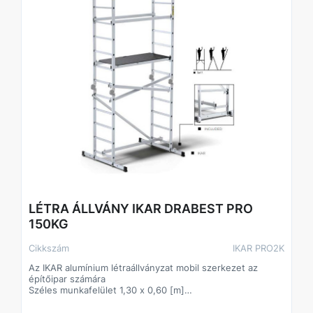
LÉTRA ÁLLVÁNY IKAR DRABEST PRO
150KG
Cikkszám
IKAR PRO2K
Az IKAR alumínium létraállványzat mobil szerkezet az
építőipar számára
Széles munkafelület 1,30 x 0,60 [m]
28x28 [mm] hornyolt fokok a profilhoz préselve
1,10 [m] méretű stabilizátor