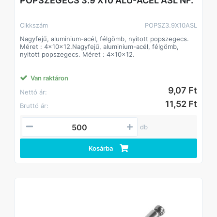
POPSZEGECS 3.9 X10 ALU-ACÉL ASL NF.
Cikkszám
POPSZ3.9X10ASL
Nagyfejű, aluminium-acél, félgömb, nyitott popszegecs.
Méret : 4x10x12.Nagyfejű, aluminium-acél, félgömb,
nyitott popszegecs. Méret : 4x10x12.
Van raktáron
9,07 Ft
Nettó ár:
11,52 Ft
Bruttó ár:
db
Kosárba