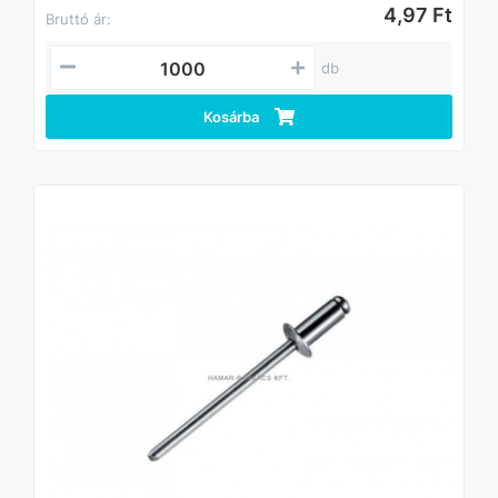
4,97 Ft
Bruttó ár:
db
Kosárba