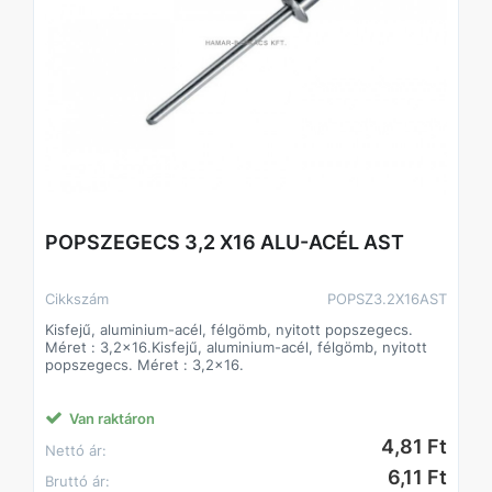
POPSZEGECS 3,2 X16 ALU-ACÉL AST
Cikkszám
POPSZ3.2X16AST
Kisfejű, aluminium-acél, félgömb, nyitott popszegecs.
Méret : 3,2x16.Kisfejű, aluminium-acél, félgömb, nyitott
popszegecs. Méret : 3,2x16.
Van raktáron
4,81 Ft
Nettó ár:
6,11 Ft
Bruttó ár: