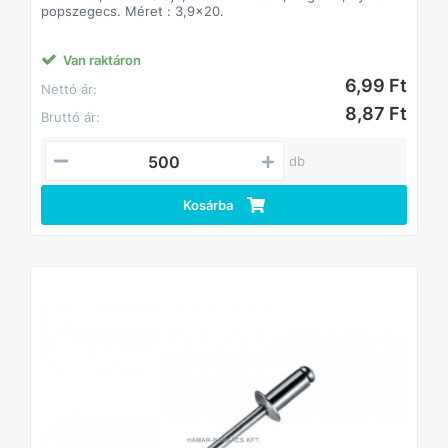
popszegecs. Méret : 3,9x20.
Van raktáron
6,99 Ft
Nettó ár:
8,87 Ft
Bruttó ár:
db
Kosárba