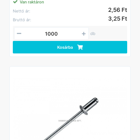
Van raktáron
2,56 Ft
Nettó ár:
3,25 Ft
Bruttó ár:
db
Kosárba