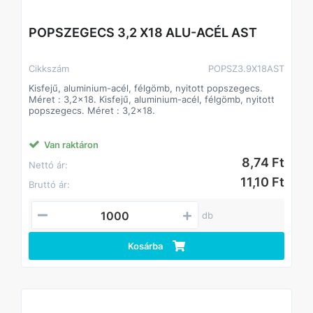
POPSZEGECS 3,2 X18 ALU-ACÉL AST
Cikkszám
POPSZ3.9X18AST
Kisfejű, aluminium-acél, félgömb, nyitott popszegecs.
Méret : 3,2x18. Kisfejű, aluminium-acél, félgömb, nyitott
popszegecs. Méret : 3,2x18.
Van raktáron
8,74 Ft
Nettó ár:
11,10 Ft
Bruttó ár:
db
Kosárba