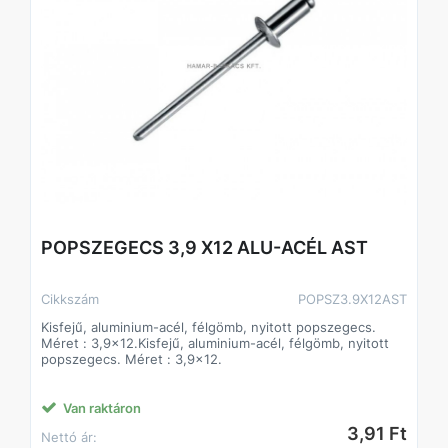
POPSZEGECS 3,9 X12 ALU-ACÉL AST
Cikkszám
POPSZ3.9X12AST
Kisfejű, aluminium-acél, félgömb, nyitott popszegecs.
Méret : 3,9x12.Kisfejű, aluminium-acél, félgömb, nyitott
popszegecs. Méret : 3,9x12.
Van raktáron
3,91 Ft
Nettó ár: