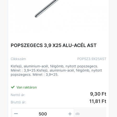
POPSZEGECS 3,9 X25 ALU-ACÉL AST
Cikkszám
POPSZ3.9X25AST
Kisfejű, aluminium-acél, félgömb, nyitott popszegecs.
Méret : 3,9x25.Kisfejű, aluminium-acél, félgömb, nyitott
popszegecs. Méret : 3,9x25.
Van raktáron
9,30 Ft
Nettó ár:
11,81 Ft
Bruttó ár:
db