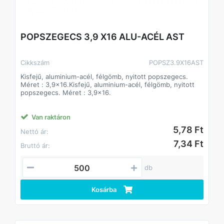
POPSZEGECS 3,9 X16 ALU-ACÉL AST
Cikkszám
POPSZ3.9X16AST
Kisfejű, aluminium-acél, félgömb, nyitott popszegecs.
Méret : 3,9x16.Kisfejű, aluminium-acél, félgömb, nyitott
popszegecs. Méret : 3,9x16.
Van raktáron
5,78 Ft
Nettó ár:
7,34 Ft
Bruttó ár:
db
Kosárba