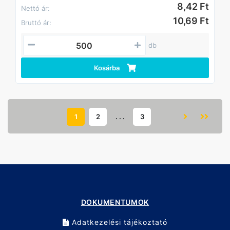
8,42 Ft
Nettó ár:
10,69 Ft
Bruttó ár:
db
Kosárba
1
2
. . .
3
DOKUMENTUMOK
Adatkezelési tájékoztató