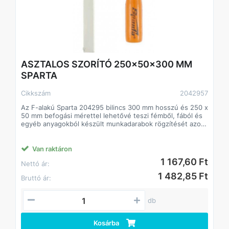
ASZTALOS SZORÍTÓ 250x50x300 MM
SPARTA
Cikkszám
2042957
Az F-alakú Sparta 204295 bilincs 300 mm hosszú és 250 x
50 mm befogási mérettel lehetővé teszi fémből, fából és
egyéb anyagokból készült munkadarabok rögzítését azok
csatlakoztatásához vagy megmunkálásához. Asztalos- és
vízvezeték-szerelésben használják. Az alkatrész a pofák
közé kerül, amelyek közül az egyik mozgatható és a
Van raktáron
markolat méretének beállítására szolgál. A csavarbilincs
1 167,60 Ft
Nettó ár:
lehetővé teszi a munkadarab jelentős erővel történő
rögzítését. A szerkezeti elemek ellenállnak a magas
1 482,85 Ft
Bruttó ár:
hőmérsékletnek, így a bilincs alkalmas hegesztési
munkákra, de a műanyag burkolatokat el kell távolítani.
db
Előnyök
Szilárdság - az acélrúd jelentős hajlítási terhelést képes
ellenállni.
Kosárba