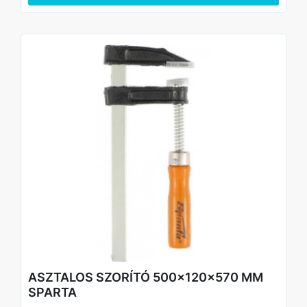
Hosszú élettartam - a horganyzott csavar korrózióálló.
Pontos munkavégzés – a pofák védőbetétjei
megakadályozzák az alkatrész sérülését.
Kényelmes kezelés – a kényelmes fa fogantyú
biztonságosan illeszkedik a kézbe.
ASZTALOS SZORÍTÓ 500x120x570 MM
SPARTA