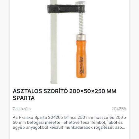
ASZTALOS SZORÍTÓ 200x50x250 MM
SPARTA
Cikkszám
204265
Az F-alakú Sparta 204265 bilincs 250 mm hosszú és 200 x
50 mm befogási mérettel lehetővé teszi fémből, fából és
egyéb anyagokból készült munkadarabok rögzítését azok
csatlakoztatásához vagy megmunkálásához. Asztalos- és
vízvezeték-szerelésben használják. Az alkatrész a pofák