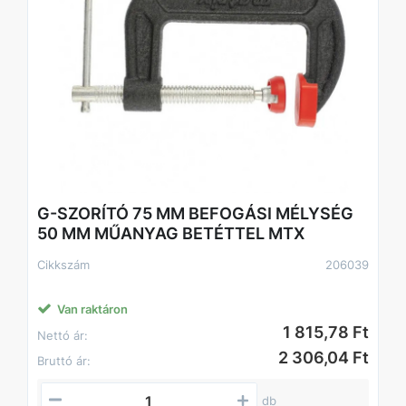
G-SZORÍTÓ 75 MM BEFOGÁSI MÉLYSÉG
50 MM MŰANYAG BETÉTTEL MTX
Cikkszám
206039
Van raktáron
1 815,78 Ft
Nettó ár:
2 306,04 Ft
Bruttó ár:
db