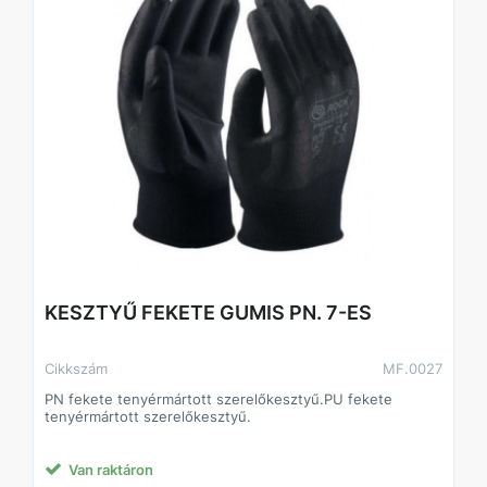
KESZTYŰ FEKETE GUMIS PN. 7-ES
Cikkszám
MF.0027
PN fekete tenyérmártott szerelőkesztyű.PU fekete
tenyérmártott szerelőkesztyű.
Van raktáron