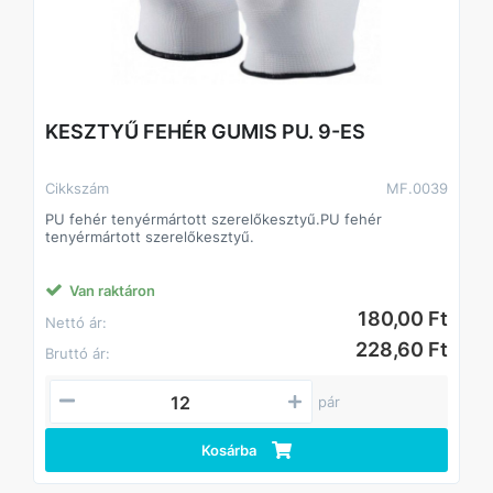
KESZTYŰ FEHÉR GUMIS PU. 9-ES
Cikkszám
MF.0039
PU fehér tenyérmártott szerelőkesztyű.PU fehér
tenyérmártott szerelőkesztyű.
Van raktáron
180,00 Ft
Nettó ár:
228,60 Ft
Bruttó ár:
pár
Kosárba