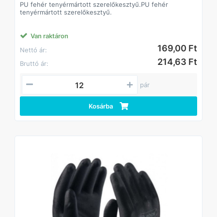
PU fehér tenyérmártott szerelőkesztyű.PU fehér
tenyérmártott szerelőkesztyű.
Van raktáron
169,00 Ft
Nettó ár:
214,63 Ft
Bruttó ár:
pár
Kosárba