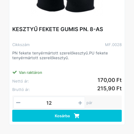
KESZTYŰ FEKETE GUMIS PN. 8-AS
Cikkszám
MF.0028
PN fekete tenyérmártott szerelőkesztyű.PU fekete
tenyérmártott szerelőkesztyű.
Van raktáron
170,00 Ft
Nettó ár:
215,90 Ft
Bruttó ár:
pár
Kosárba