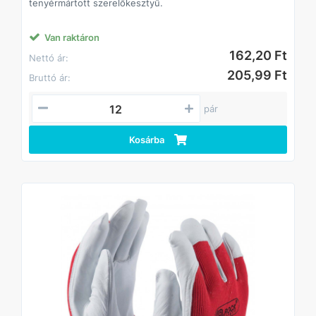
tenyérmártott szerelőkesztyű.
Van raktáron
162,20 Ft
Nettó ár:
205,99 Ft
Bruttó ár:
pár
Kosárba