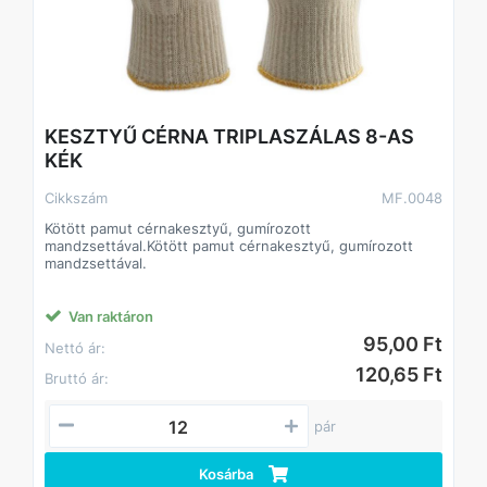
KESZTYŰ CÉRNA TRIPLASZÁLAS 8-AS
KÉK
Cikkszám
MF.0048
Kötött pamut cérnakesztyű, gumírozott
mandzsettával.Kötött pamut cérnakesztyű, gumírozott
mandzsettával.
Van raktáron
95,00 Ft
Nettó ár:
120,65 Ft
Bruttó ár:
pár
Kosárba