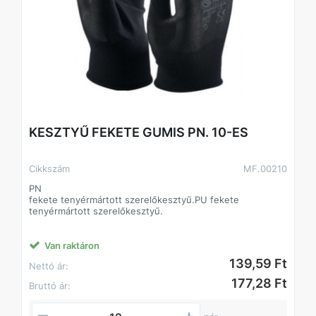
KESZTYŰ FEKETE GUMIS PN. 10-ES
Cikkszám
MF.00210
PN
fekete tenyérmártott szerelőkesztyű.PU fekete
tenyérmártott szerelőkesztyű.
Van raktáron
139,59 Ft
Nettó ár:
177,28 Ft
Bruttó ár: