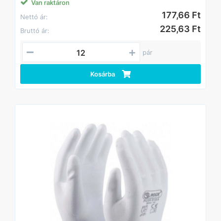
Van raktáron
177,66 Ft
Nettó ár:
225,63 Ft
Bruttó ár:
pár
Kosárba