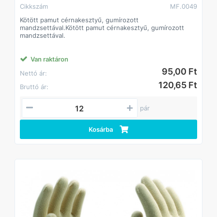
Cikkszám
MF.0049
Kötött pamut cérnakesztyű, gumírozott
mandzsettával.Kötött pamut cérnakesztyű, gumírozott
mandzsettával.
Van raktáron
95,00 Ft
Nettó ár:
120,65 Ft
Bruttó ár:
pár
Kosárba