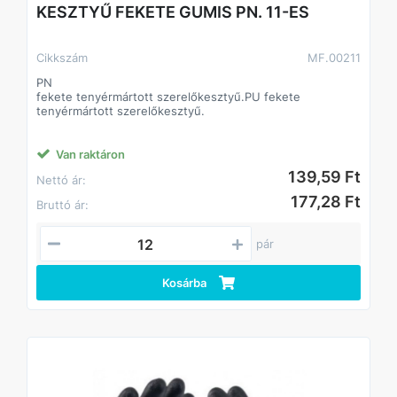
KESZTYŰ FEKETE GUMIS PN. 11-ES
Cikkszám
MF.00211
PN
fekete tenyérmártott szerelőkesztyű.PU fekete
tenyérmártott szerelőkesztyű.
Van raktáron
139,59 Ft
Nettó ár:
177,28 Ft
Bruttó ár:
pár
Kosárba