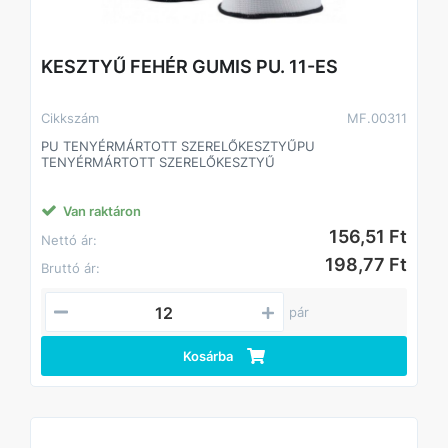
KESZTYŰ FEHÉR GUMIS PU. 11-ES
Cikkszám
MF.00311
PU TENYÉRMÁRTOTT SZERELŐKESZTYŰPU
TENYÉRMÁRTOTT SZERELŐKESZTYŰ
Van raktáron
156,51 Ft
Nettó ár:
198,77 Ft
Bruttó ár:
pár
Kosárba