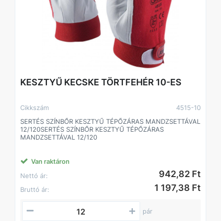
KESZTYŰ KECSKE TÖRTFEHÉR 10-ES
Cikkszám
4515-10
SERTÉS SZÍNBŐR KESZTYŰ TÉPŐZÁRAS MANDZSETTÁVAL
12/120SERTÉS SZÍNBŐR KESZTYŰ TÉPŐZÁRAS
MANDZSETTÁVAL 12/120
Van raktáron
942,82 Ft
Nettó ár:
1 197,38 Ft
Bruttó ár:
pár