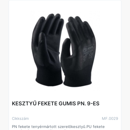
KESZTYŰ FEKETE GUMIS PN. 9-ES
Cikkszám
MF.0029
PN fekete tenyérmártott szerelőkesztyű.PU fekete