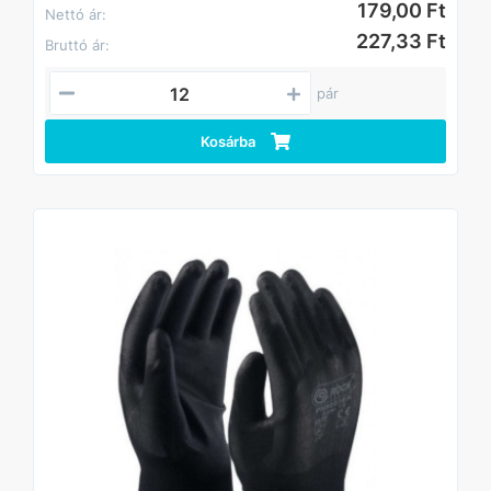
179,00 Ft
Nettó ár:
227,33 Ft
Bruttó ár:
pár
Kosárba