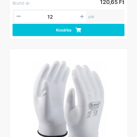
120,65 Ft
Bruttó ár:
pár
Kosárba