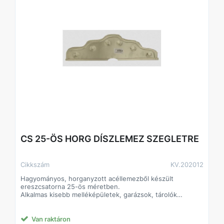
CS 25-ÖS HORG DÍSZLEMEZ SZEGLETRE
Cikkszám
KV.202012
Hagyományos, horganyzott acéllemezből készült
ereszcsatorna 25-ös méretben.
Alkalmas kisebb melléképületek, garázsok, tárolók
csapadékvíz-el- és levezetésére.
Klasszikus formája és színe alkalmassá teszi bármilyen
színű és anyagú tetőfelülethez.
Van raktáron