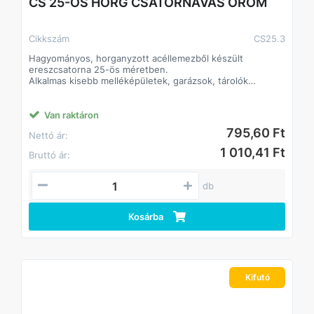
CS 25-ÖS HORG CSATORNAVAS OROM
Cikkszám
CS25.3
Hagyományos, horganyzott acéllemezből készült
ereszcsatorna 25-ös méretben.
Alkalmas kisebb melléképületek, garázsok, tárolók
csapadékvíz-el- és levezetésére.
Klasszikus formája és színe alkalmassá teszi bármilyen
színű és anyagú tetőfelülethez.
Van raktáron
Az elemek összeillesztése történhet forrasztással vagy
795,60 Ft
Nettó ár:
ragasztó-tömítőanyagok felhasználásával.
A lefolyórendszerben használatos hattyúnyak és
1 010,41 Ft
Bruttó ár:
kifolyócső hagyományos, ráncolt kivitelben készült.
db
Kosárba
Kifutó