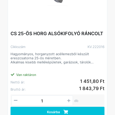
CS 25-ÖS HORG ALSÓKIFOLYÓ RÁNCOLT
Cikkszám
KV.222016
Hagyományos, horganyzott acéllemezből készült
ereszcsatorna 25-ös méretben.
Alkalmas kisebb melléképületek, garázsok, tárolók
csapadékvíz-el- és levezetésére.
Klasszikus formája és színe alkalmassá teszi bármilyen
színű és anyagú tetőfelülethez.
Van raktáron
Az elemek összeillesztése történhet forrasztással vagy
1 451,80 Ft
Nettó ár:
ragasztó-tömítőanyagok felhasználásával.
A lefolyórendszerben használatos hattyúnyak és
1 843,79 Ft
Bruttó ár:
kifolyócső hagyományos, ráncolt kivitelben készült.
db
Kosárba