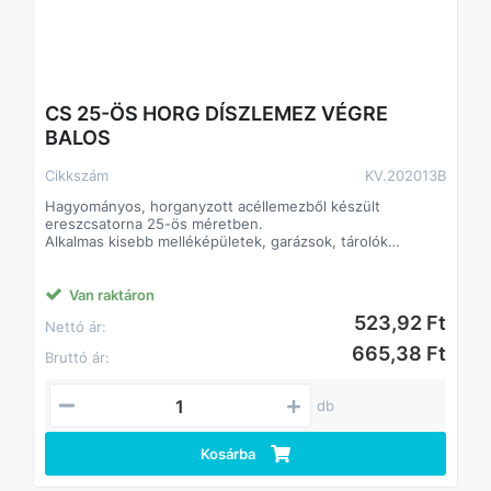
CS 25-ÖS HORG DÍSZLEMEZ VÉGRE
BALOS
Cikkszám
KV.202013B
Hagyományos, horganyzott acéllemezből készült
ereszcsatorna 25-ös méretben.
Alkalmas kisebb melléképületek, garázsok, tárolók
csapadékvíz-el- és levezetésére.
Klasszikus formája és színe alkalmassá teszi bármilyen
színű és anyagú tetőfelülethez.
Van raktáron
Az elemek összeillesztése történhet forrasztással vagy
523,92 Ft
Nettó ár:
ragasztó-tömítőanyagok felhasználásával.
A lefolyórendszerben használatos hattyúnyak és
665,38 Ft
Bruttó ár:
kifolyócső hagyományos, ráncolt kivitelben készült.
db
Kosárba