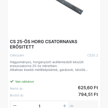
CS 25-ÖS HORG CSATORNAVAS
ERŐSITETT
Cikkszám
CS25.2
Hagyományos, horganyzott acéllemezből készült
ereszcsatorna 25-ös méretben.
Alkalmas kisebb melléképületek, garázsok, tárolók
csapadékvíz-el- és levezetésére.
Klasszikus formája és színe alkalmassá teszi bármilyen
színű és anyagú tetőfelülethez.
Van raktáron
Az elemek összeillesztése történhet forrasztással vagy
625,60 Ft
Nettó ár:
ragasztó-tömítőanyagok felhasználásával.
A lefolyórendszerben használatos hattyúnyak és
794,51 Ft
Bruttó ár:
kifolyócső hagyományos, ráncolt kivitelben készült.
db