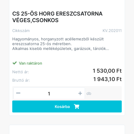
CS 25-ÖS HORG ERESZCSATORNA
VÉGES,CSONKOS
Cikkszám
KV.202011
Hagyományos, horganyzott acéllemezből készült
ereszcsatorna 25-ös méretben.
Alkalmas kisebb melléképületek, garázsok, tárolók
csapadékvíz-el- és levezetésére.
Klasszikus formája és színe alkalmassá teszi bármilyen
színű és anyagú tetőfelülethez.
Van raktáron
Az elemek összeillesztése történhet forrasztással vagy
1 530,00 Ft
Nettó ár:
ragasztó-tömítőanyagok felhasználásával.
A lefolyórendszerben használatos hattyúnyak és
1 943,10 Ft
Bruttó ár:
kifolyócső hagyományos, ráncolt kivitelben készült.
db
Kosárba