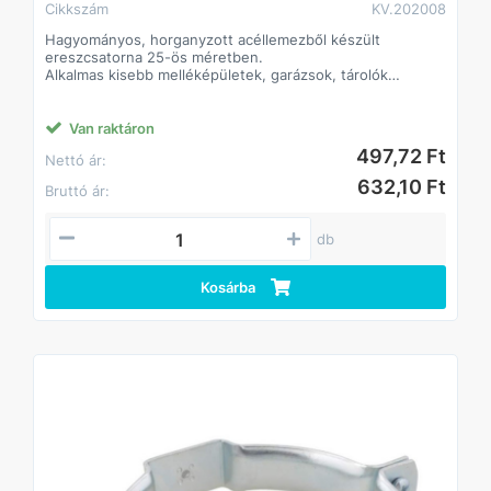
Cikkszám
KV.202008
Hagyományos, horganyzott acéllemezből készült
ereszcsatorna 25-ös méretben.
Alkalmas kisebb melléképületek, garázsok, tárolók
csapadékvíz-el- és levezetésére.
Klasszikus formája és színe alkalmassá teszi bármilyen
színű és anyagú tetőfelülethez.
Van raktáron
Az elemek összeillesztése történhet forrasztással vagy
497,72 Ft
Nettó ár:
ragasztó-tömítőanyagok felhasználásával.
A lefolyórendszerben használatos hattyúnyak és
632,10 Ft
Bruttó ár:
kifolyócső hagyományos, ráncolt kivitelben készült.
db
Kosárba