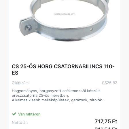
CS 25-ÖS HORG CSATORNABILINCS 110-
ES
Cikkszám
CS25.B2
Hagyományos, horganyzott acéllemezből készült
ereszcsatorna 25-ös méretben.
Alkalmas kisebb melléképületek, garázsok, tárolók
csapadékvíz-el- és levezetésére.
Klasszikus formája és színe alkalmassá teszi bármilyen
színű és anyagú tetőfelülethez.
Van raktáron
Az elemek összeillesztése történhet forrasztással vagy
717,75 Ft
Nettó ár:
ragasztó-tömítőanyagok felhasználásával.
A lefolyórendszerben használatos hattyúnyak és