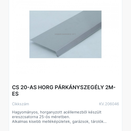
CS 20-AS HORG PÁRKÁNYSZEGÉLY 2M-
ES
Cikkszám
KV.206046
Hagyományos, horganyzott acéllemezből készült
ereszcsatorna 25-ös méretben.
Alkalmas kisebb melléképületek, garázsok, tárolók
csapadékvíz-el- és levezetésére.
Klasszikus formája és színe alkalmassá teszi bármilyen