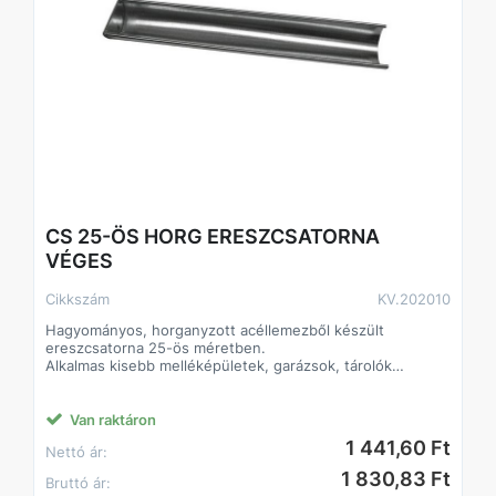
CS 25-ÖS HORG ERESZCSATORNA
VÉGES
Cikkszám
KV.202010
Hagyományos, horganyzott acéllemezből készült
ereszcsatorna 25-ös méretben.
Alkalmas kisebb melléképületek, garázsok, tárolók
csapadékvíz-el- és levezetésére.
Klasszikus formája és színe alkalmassá teszi bármilyen
színű és anyagú tetőfelülethez.
Van raktáron
Az elemek összeillesztése történhet forrasztással vagy
1 441,60 Ft
Nettó ár:
ragasztó-tömítőanyagok felhasználásával.
A lefolyórendszerben használatos hattyúnyak és
1 830,83 Ft
Bruttó ár:
kifolyócső hagyományos, ráncolt kivitelben készült.