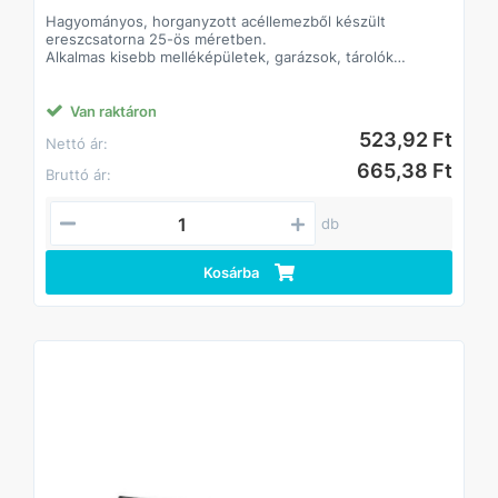
Hagyományos, horganyzott acéllemezből készült
ereszcsatorna 25-ös méretben.
Alkalmas kisebb melléképületek, garázsok, tárolók
csapadékvíz-el- és levezetésére.
Klasszikus formája és színe alkalmassá teszi bármilyen
színű és anyagú tetőfelülethez.
Van raktáron
Az elemek összeillesztése történhet forrasztással vagy
523,92 Ft
Nettó ár:
ragasztó-tömítőanyagok felhasználásával.
A lefolyórendszerben használatos hattyúnyak és
665,38 Ft
Bruttó ár:
kifolyócső hagyományos, ráncolt kivitelben készült.
db
Kosárba