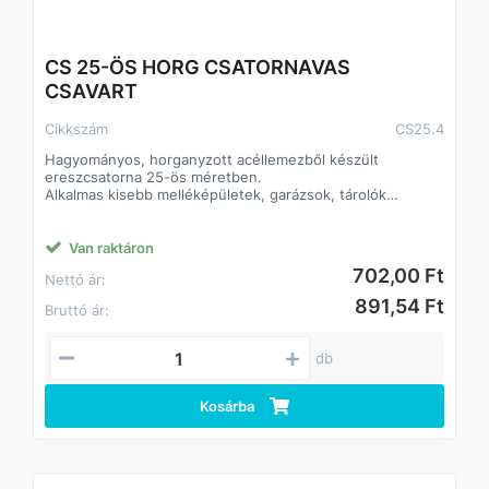
CS 25-ÖS HORG CSATORNAVAS
CSAVART
Cikkszám
CS25.4
Hagyományos, horganyzott acéllemezből készült
ereszcsatorna 25-ös méretben.
Alkalmas kisebb melléképületek, garázsok, tárolók
csapadékvíz-el- és levezetésére.
Klasszikus formája és színe alkalmassá teszi bármilyen
színű és anyagú tetőfelülethez.
Van raktáron
Az elemek összeillesztése történhet forrasztással vagy
702,00 Ft
Nettó ár:
ragasztó-tömítőanyagok felhasználásával.
A lefolyórendszerben használatos hattyúnyak és
891,54 Ft
Bruttó ár:
kifolyócső hagyományos, ráncolt kivitelben készült.
db
Kosárba