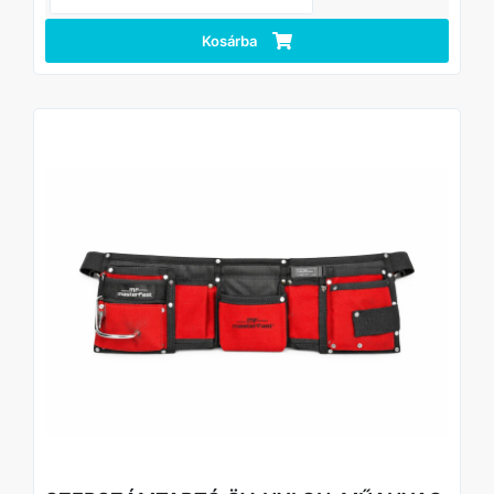
testalkatokhoz
• Masszív varrás és kialakítás – rendszeres, intenzív
használatra is alkalmas
Kosárba
Felhasználási területek
• Ács-, asztalos- és szerelési munkák
• Építőipari felhasználás
• Karbantartási feladatok
• Barkácsolás és ház körüli munkák
• Professzionális és hobbi használat
Műszaki adatok
• Típus: szerszámtartó öv
• Anyag: hasított bőr
• Kiegészítő: kalapácstartó
• Rögzítés: műanyag csat
• Méret: állítható