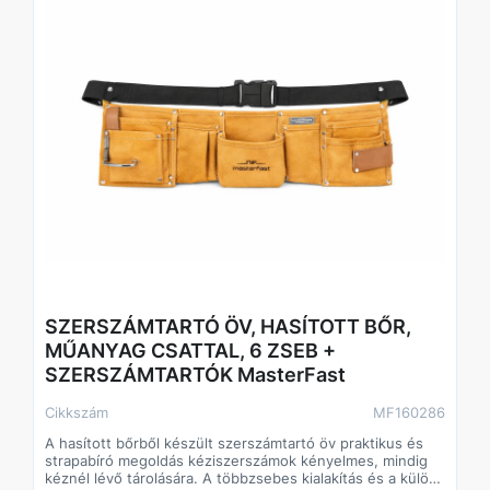
• Anyag: nylon
• Rögzítés: övre fűzhető
• Zsebek száma: 1 db
SZERSZÁMTARTÓ ÖV, HASÍTOTT BŐR,
MŰANYAG CSATTAL, 6 ZSEB +
SZERSZÁMTARTÓK MasterFast
Cikkszám
MF160286
A hasított bőrből készült szerszámtartó öv praktikus és
strapabíró megoldás kéziszerszámok kényelmes, mindig
kéznél lévő tárolására. A többzsebes kialakítás és a külön