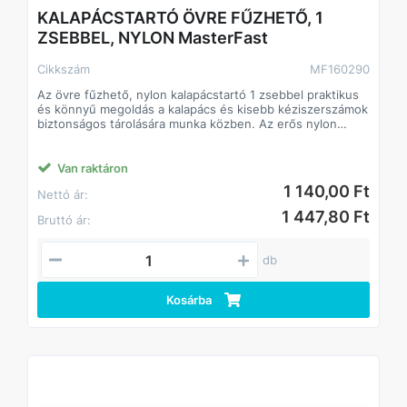
KALAPÁCSTARTÓ ÖVRE FŰZHETŐ, 1
ZSEBBEL, NYLON MasterFast
Cikkszám
MF160290
Az övre fűzhető, nylon kalapácstartó 1 zsebbel praktikus
és könnyű megoldás a kalapács és kisebb kéziszerszámok
biztonságos tárolására munka közben. Az erős nylon
anyag tartós, mégis kényelmes viseletet biztosít, így
ideális választás építőipari, szerelési és barkács
munkákhoz.
Van raktáron
Főbb jellemzők
1 140,00 Ft
Nettó ár:
• Erős nylon anyag – könnyű, kopásálló
• Övre fűzhető kialakítás – stabil rögzítés, szabad kéz
1 447,80 Ft
Bruttó ár:
munkavégzés
• 1 tárolózseb – kisebb szerszámok vagy kiegészítők
számára
db
• Kalapácstartó fül – gyors hozzáférés, biztonságos tartás
• Kompakt méret – nem akadályoz mozgás közben
Felhasználási területek
Kosárba
• Kalapács kéznél tartása munka közben
• Építőipari és szerelési munkák
• Karbantartási feladatok
• Barkácsolás és ház körüli munkák
• Hobbi és félprofi felhasználás
Műszaki adatok
• Típus: kalapácstartó