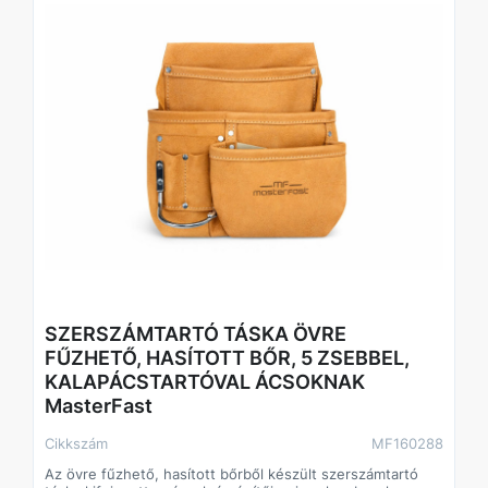
Műszaki adatok
• Típus: szerszámtartó öv
• Anyag: nylon
• Zsebek száma: 7 db
• Kalapácstartók: 2 db
• Rögzítés: műanyag csat
• Méret: állítható
SZERSZÁMTARTÓ TÁSKA ÖVRE
FŰZHETŐ, HASÍTOTT BŐR, 5 ZSEBBEL,
KALAPÁCSTARTÓVAL ÁCSOKNAK
MasterFast
Cikkszám
MF160288
Az övre fűzhető, hasított bőrből készült szerszámtartó