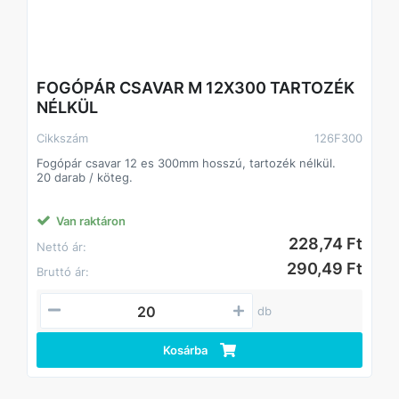
FOGÓPÁR CSAVAR M 12X300 TARTOZÉK
NÉLKÜL
Cikkszám
126F300
Fogópár csavar 12 es 300mm hosszú, tartozék nélkül.
20 darab / köteg.
Van raktáron
228,74 Ft
Nettó ár:
290,49 Ft
Bruttó ár:
db
Kosárba