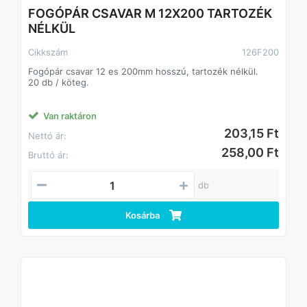
FOGÓPÁR CSAVAR M 12X200 TARTOZÉK
NÉLKÜL
Cikkszám
126F200
Fogópár csavar 12 es 200mm hosszú, tartozék nélkül.
20 db / köteg.
Van raktáron
203,15 Ft
Nettó ár:
258,00 Ft
Bruttó ár:
db
Kosárba