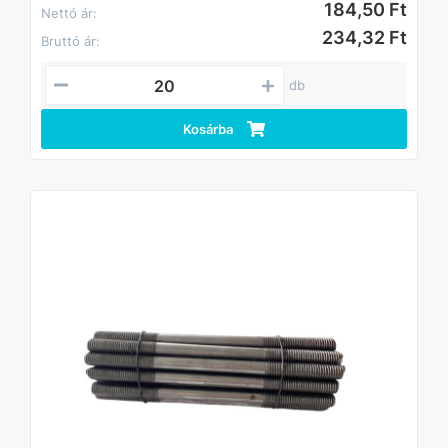
184,50 Ft
Nettó ár:
234,32 Ft
Bruttó ár:
db
Kosárba