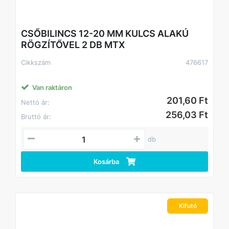
CSŐBILINCS 12-20 MM KULCS ALAKÚ
RÖGZÍTŐVEL 2 DB MTX
Cikkszám
476617
Van raktáron
201,60 Ft
Nettó ár:
256,03 Ft
Bruttó ár:
db
Kosárba
Kifutó