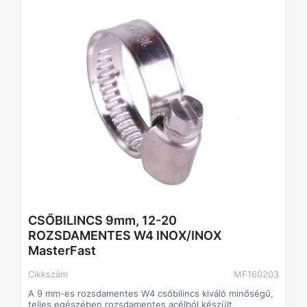
CSŐBILINCS 9mm, 12-20
ROZSDAMENTES W4 INOX/INOX
MasterFast
Cikkszám
MF160203
A 9 mm-es rozsdamentes W4 csőbilincs kiváló minőségű,
teljes egészében rozsdamentes acélból készült