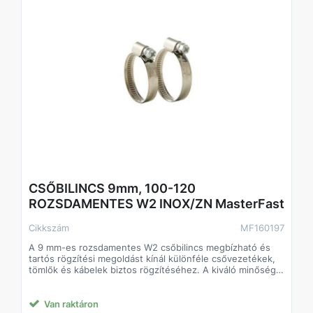
CSŐBILINCS 9mm, 100-120
ROZSDAMENTES W2 INOX/ZN MasterFast
Cikkszám
MF160197
A 9 mm-es rozsdamentes W2 csőbilincs megbízható és
tartós rögzítési megoldást kínál különféle csővezetékek,
tömlők és kábelek biztos rögzítéséhez. A kiváló minőségű
rozsdamentes acélból készült konstrukció ellenáll a
korróziónak és a kedvezőtlen környezeti hatásoknak, így
hosszú élettartamot garantál akár kültéri vagy nedves
Van raktáron