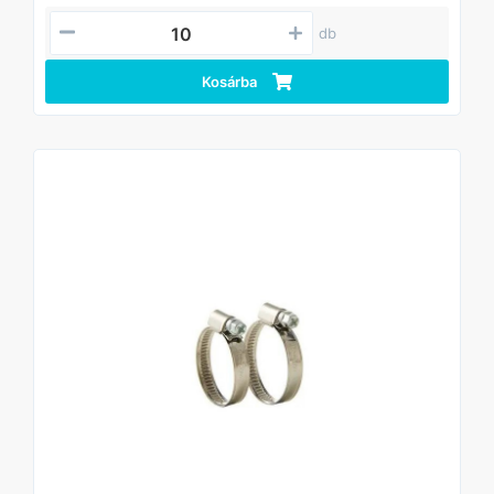
• W2 rozsdamentes acél kivitel – korrózióálló, tartós,
időjárás- és vegyszerálló
db
• Csavaros rögzítés – egyszerű szerelhetőség, pontos
meghúzás
Kosárba