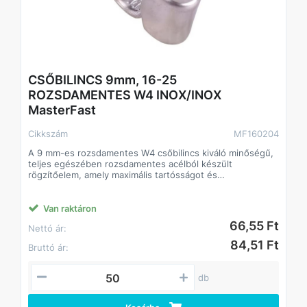
CSŐBILINCS 9mm, 16-25
ROZSDAMENTES W4 INOX/INOX
MasterFast
Cikkszám
MF160204
A 9 mm-es rozsdamentes W4 csőbilincs kiváló minőségű,
teljes egészében rozsdamentes acélból készült
rögzítőelem, amely maximális tartósságot és
korrózióállóságot biztosít. Ideális választás olyan
alkalmazásokhoz, ahol a bilincs folyamatos nedvességnek,
vegyi hatásoknak vagy extrém környezeti körülményeknek
Van raktáron
van kitéve.
66,55 Ft
Nettó ár:
Főbb jellemzők
• Teljes rozsdamentes acél (W4) – a ház, a szorítósáv és a
84,51 Ft
Bruttó ár:
csavar is sav- és korrózióálló
• 9 mm-es szorítósáv – biztos tartást és kiegyensúlyozott
szorítóerőt nyújt
db
• Nagy szilárdság és hosszú élettartam – ipari és
professzionális felhasználásra
• Egyszerű szerelés – csavaros kivitel a pontos