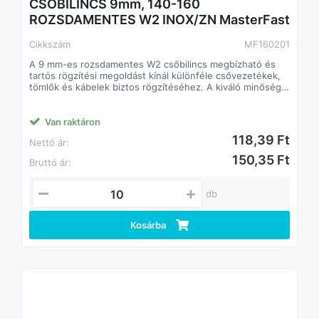
CSŐBILINCS 9mm, 140-160
ROZSDAMENTES W2 INOX/ZN MasterFast
Cikkszám
MF160201
A 9 mm-es rozsdamentes W2 csőbilincs megbízható és
tartós rögzítési megoldást kínál különféle csővezetékek,
tömlők és kábelek biztos rögzítéséhez. A kiváló minőségű
rozsdamentes acélból készült konstrukció ellenáll a
korróziónak és a kedvezőtlen környezeti hatásoknak, így
hosszú élettartamot garantál akár kültéri vagy nedves
Van raktáron
környezetben is.
118,39 Ft
Nettó ár:
Főbb jellemzők
• 9 mm-es szorítósáv – optimális stabilitást és nagy
150,35 Ft
Bruttó ár:
szorítóerőt biztosít
• W2 rozsdamentes acél kivitel – korrózióálló, tartós,
időjárás- és vegyszerálló
db
• Csavaros rögzítés – egyszerű szerelhetőség, pontos
meghúzás
Kosárba