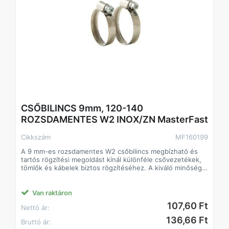
CSŐBILINCS 9mm, 120-140
ROZSDAMENTES W2 INOX/ZN MasterFast
Cikkszám
MF160199
A 9 mm-es rozsdamentes W2 csőbilincs megbízható és
tartós rögzítési megoldást kínál különféle csővezetékek,
tömlők és kábelek biztos rögzítéséhez. A kiváló minőségű
rozsdamentes acélból készült konstrukció ellenáll a
korróziónak és a kedvezőtlen környezeti hatásoknak, így
hosszú élettartamot garantál akár kültéri vagy nedves
Van raktáron
környezetben is.
107,60 Ft
Nettó ár:
Főbb jellemzők
• 9 mm-es szorítósáv – optimális stabilitást és nagy
136,66 Ft
Bruttó ár:
szorítóerőt biztosít