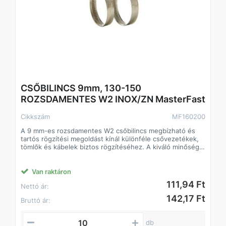
CSŐBILINCS 9mm, 130-150
ROZSDAMENTES W2 INOX/ZN MasterFast
Cikkszám
MF160200
A 9 mm-es rozsdamentes W2 csőbilincs megbízható és
tartós rögzítési megoldást kínál különféle csővezetékek,
tömlők és kábelek biztos rögzítéséhez. A kiváló minőségű
rozsdamentes acélból készült konstrukció ellenáll a
korróziónak és a kedvezőtlen környezeti hatásoknak, így
hosszú élettartamot garantál akár kültéri vagy nedves
Van raktáron
környezetben is.
111,94 Ft
Nettó ár:
Főbb jellemzők
• 9 mm-es szorítósáv – optimális stabilitást és nagy
142,17 Ft
Bruttó ár:
szorítóerőt biztosít
• W2 rozsdamentes acél kivitel – korrózióálló, tartós,
időjárás- és vegyszerálló
db