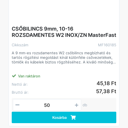
CSŐBILINCS 9mm, 10-16
ROZSDAMENTES W2 INOX/ZN MasterFast
Cikkszám
MF160185
A 9 mm-es rozsdamentes W2 csőbilincs megbízható és
tartós rögzítési megoldást kínál különféle csővezetékek,
tömlők és kábelek biztos rögzítéséhez. A kiváló minőségű
rozsdamentes acélból készült konstrukció ellenáll a
korróziónak és a kedvezőtlen környezeti hatásoknak, így
hosszú élettartamot garantál akár kültéri vagy nedves
Van raktáron
környezetben is.
45,18 Ft
Nettó ár:
Főbb jellemzők
• 9 mm-es szorítósáv – optimális stabilitást és nagy
57,38 Ft
Bruttó ár:
szorítóerőt biztosít
• W2 rozsdamentes acél kivitel – korrózióálló, tartós,
időjárás- és vegyszerálló
db
• Csavaros rögzítés – egyszerű szerelhetőség, pontos
meghúzás
Kosárba