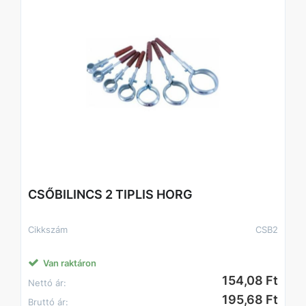
CSŐBILINCS 2 TIPLIS HORG
Cikkszám
CSB2
Van raktáron
154,08 Ft
Nettó ár:
195,68 Ft
Bruttó ár: