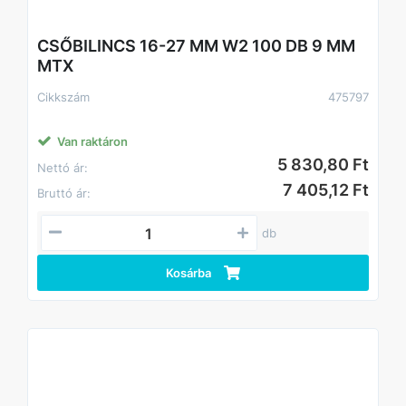
CSŐBILINCS 16-27 MM W2 100 DB 9 MM
MTX
Cikkszám
475797
Van raktáron
5 830,80 Ft
Nettó ár:
7 405,12 Ft
Bruttó ár:
db
Kosárba