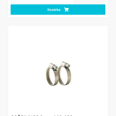
• Csavaros rögzítés – egyszerű szerelhetőség, pontos
meghúzás
Kosárba