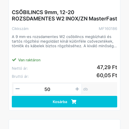
CSŐBILINCS 9mm, 12-20
ROZSDAMENTES W2 INOX/ZN MasterFast
Cikkszám
MF160186
A 9 mm-es rozsdamentes W2 csőbilincs megbízható és
tartós rögzítési megoldást kínál különféle csővezetékek,
tömlők és kábelek biztos rögzítéséhez. A kiváló minőségű
rozsdamentes acélból készült konstrukció ellenáll a
korróziónak és a kedvezőtlen környezeti hatásoknak, így
hosszú élettartamot garantál akár kültéri vagy nedves
Van raktáron
környezetben is.
47,29 Ft
Nettó ár:
Főbb jellemzők
• 9 mm-es szorítósáv – optimális stabilitást és nagy
60,05 Ft
Bruttó ár:
szorítóerőt biztosít
• W2 rozsdamentes acél kivitel – korrózióálló, tartós,
időjárás- és vegyszerálló
db
• Csavaros rögzítés – egyszerű szerelhetőség, pontos
meghúzás
Kosárba