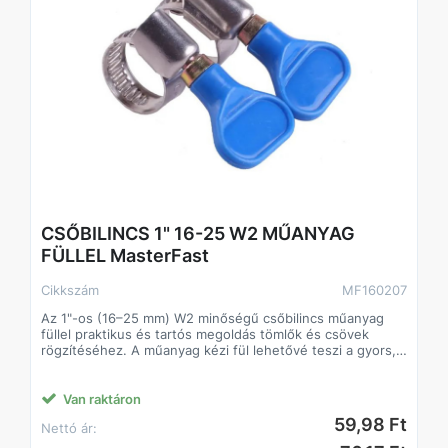
CSŐBILINCS 1" 16-25 W2 MŰANYAG
FÜLLEL MasterFast
Cikkszám
MF160207
Az 1"-os (16–25 mm) W2 minőségű csőbilincs műanyag
füllel praktikus és tartós megoldás tömlők és csövek
rögzítéséhez. A műanyag kézi fül lehetővé teszi a gyors,
szerszám nélküli szerelést és utánállítást, így különösen
kényelmes gyakori szerelési feladatoknál.
A W2 kivitel korrózióálló acélszalagot és csavart biztosít,
Van raktáron
amely megbízható szorítóerőt és hosszú élettartamot
59,98 Ft
Nettó ár:
garantál normál és nedves környezetben is.
Főbb jellemzők: