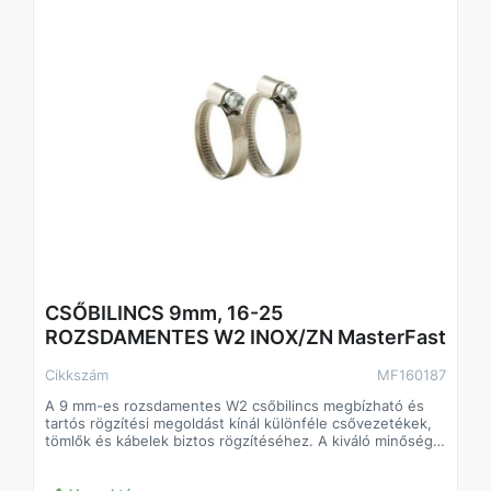
CSŐBILINCS 9mm, 16-25
ROZSDAMENTES W2 INOX/ZN MasterFast
Cikkszám
MF160187
A 9 mm-es rozsdamentes W2 csőbilincs megbízható és
tartós rögzítési megoldást kínál különféle csővezetékek,
tömlők és kábelek biztos rögzítéséhez. A kiváló minőségű
rozsdamentes acélból készült konstrukció ellenáll a
korróziónak és a kedvezőtlen környezeti hatásoknak, így