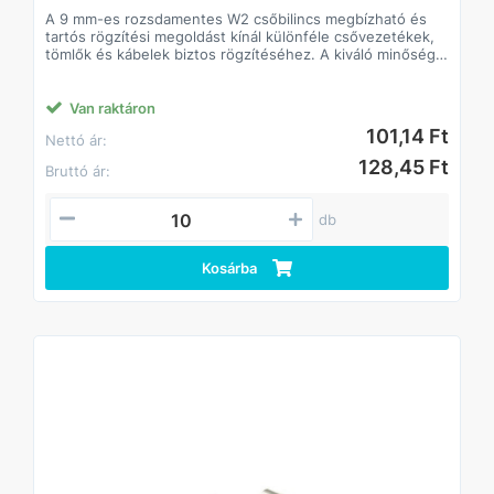
A 9 mm-es rozsdamentes W2 csőbilincs megbízható és
tartós rögzítési megoldást kínál különféle csővezetékek,
tömlők és kábelek biztos rögzítéséhez. A kiváló minőségű
rozsdamentes acélból készült konstrukció ellenáll a
korróziónak és a kedvezőtlen környezeti hatásoknak, így
hosszú élettartamot garantál akár kültéri vagy nedves
Van raktáron
környezetben is.
101,14 Ft
Nettó ár:
Főbb jellemzők
• 9 mm-es szorítósáv – optimális stabilitást és nagy
128,45 Ft
Bruttó ár:
szorítóerőt biztosít
• W2 rozsdamentes acél kivitel – korrózióálló, tartós,
időjárás- és vegyszerálló
db
• Csavaros rögzítés – egyszerű szerelhetőség, pontos
meghúzás
Kosárba